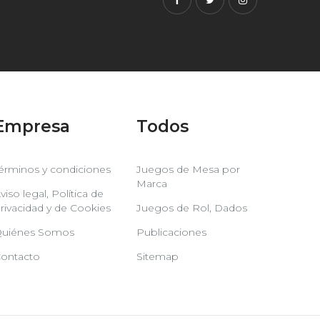
Facebook
Twitter
Instagram
Empresa
Todos
érminos y condiciones
Juegos de Mesa por
Marca
viso legal, Política de
rivacidad y de Cookies
Juegos de Rol, Dados
uiénes Somos
Publicaciones
ontacto
Sitemap