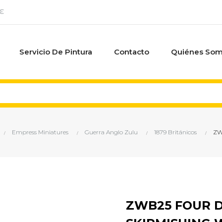
0€
Servicio De Pintura
Contacto
Quiénes So
Empress Miniatures
Guerra Anglo Zulu
1879 Británicos
ZW
ZWB25 FOUR 