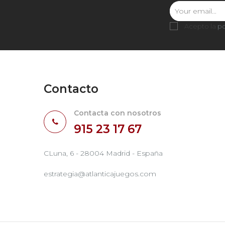
Acepto la
po
Contacto
Contacta con nosotros
915 23 17 67
CLuna, 6 - 28004 Madrid - España
estrategia@atlanticajuegos.com