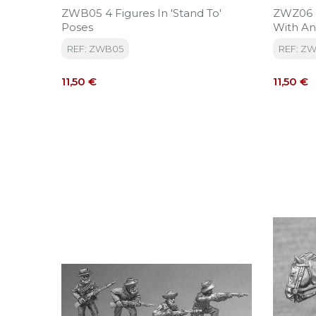
ZWB05 4 Figures In 'Stand To'
ZWZ06 4
Poses
With A
And Shi
REF: ZWB05
REF: Z
Precio
Precio
11,50 €
11,50 €