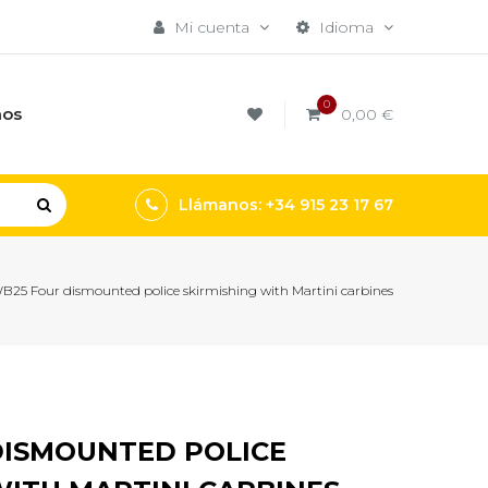
Mi cuenta
Idioma
0
mos
0,00 €
Llámanos: +34 915 23 17 67
B25 Four dismounted police skirmishing with Martini carbines
DISMOUNTED POLICE