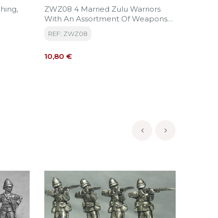
hing,
ZWZ08 4 Married Zulu Warriors
ZWZ05 
With An Assortment Of Weapons
With A
And Shields Cowtail Adornments
And Sh
REF: ZWZ08
REF: Z
Precio
Precio
10,80 €
11,50 €
‹
›