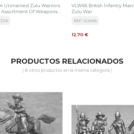
 Unmarried Zulu Warriors
VLW66 British Infantry Marc
n Assortment Of Weapons
Zulu War
elds Cowtail Adornments
WZ06
REF: VLW66
Precio
12,70 €
PRODUCTOS RELACIONADOS
( 8 otros productos en la misma categoría )