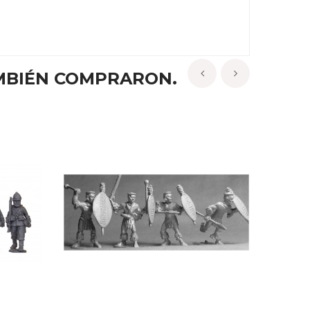
MBIÉN COMPRARON.
‹
›