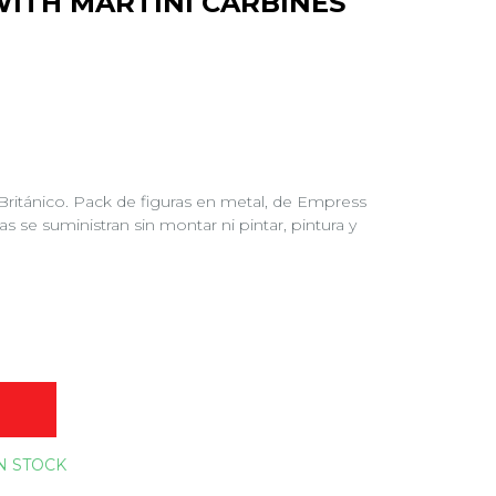
WITH MARTINI CARBINES
 Británico. Pack de figuras en metal, de Empress
s se suministran sin montar ni pintar, pintura y
O
N STOCK