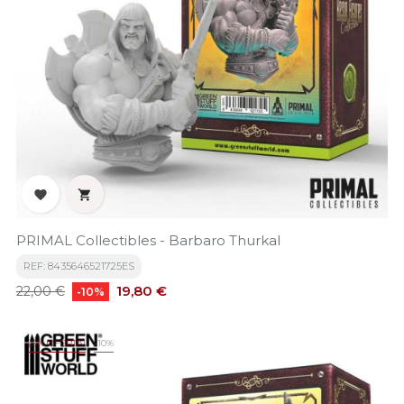


PRIMAL Collectibles - Barbaro Thurkal
REF: 8435646521725ES
Precio
Precio
19,80 €
22,00 €
-10%
base
¡EN OFERTA!
-10%