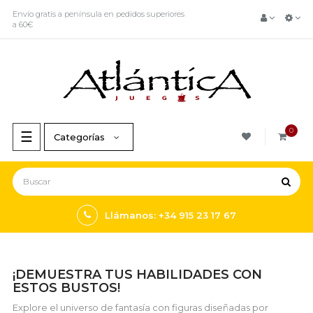
Envío gratis a península en pedidos superiores
a 60€
0
Navegación
☰
Categorías
de
palanca
Llámanos: +34 915 23 17 67
¡DEMUESTRA TUS HABILIDADES CON
ESTOS BUSTOS!
Explore el universo de fantasía con figuras diseñadas por