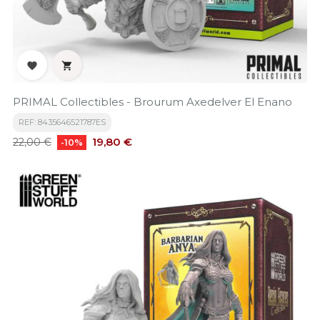


PRIMAL Collectibles - Brourum Axedelver El Enano
REF: 8435646521787ES
Precio
Precio
19,80 €
22,00 €
-10%
base
-10%