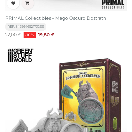


PRIMAL Collectibles - Mago Oscuro Dostrath
REF: 8435646521732ES
Precio
Precio
19,80 €
22,00 €
-10%
base
-10%