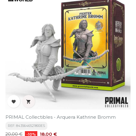


PRIMAL Collectibles - Arquera Kathrine Bromm
REF: 8435646521800ES
Precio
Precio
18,00 €
20,00 €
-10%