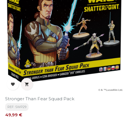


Stronger Than Fear Squad Pack
REF: SWP29
Precio
49,99 €