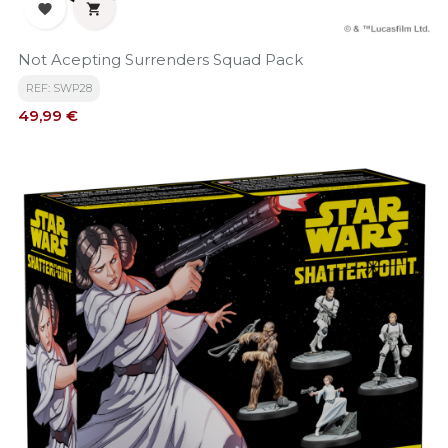


Not Acepting Surrenders Squad Pack
REF: SWP28
Precio
49,99 €