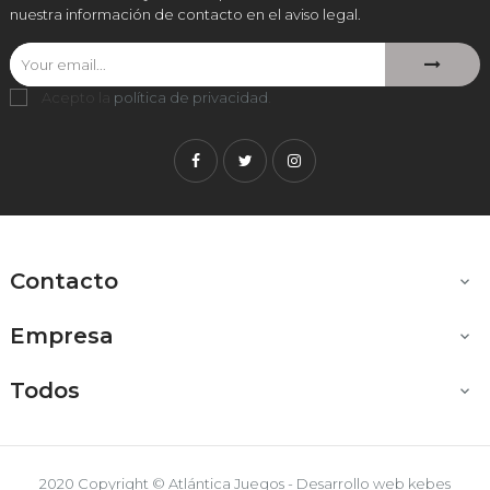
nuestra información de contacto en el aviso legal.
Acepto la
política de privacidad
.
Facebook
Twitter
Instagram
Contacto

Empresa

Todos

2020 Copyright © Atlántica Juegos - Desarrollo web
kebes