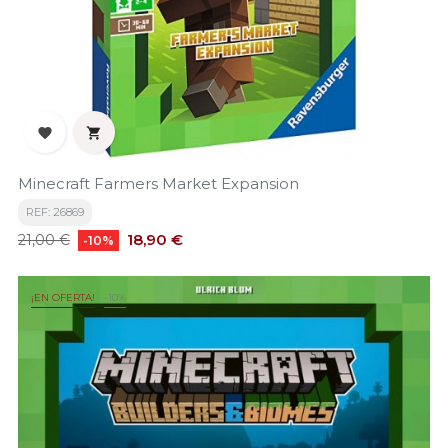


Minecraft Farmers Market Expansion
REF: 26869
Precio
Precio
18,90 €
21,00 €
-10%
base
¡EN OFERTA!
-10%