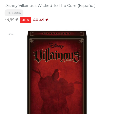
Disney Villainous Wicked To The Core (Español)
REF: 26857
Precio
Precio
40,49 €
44,99 €
-10%
base
-10%