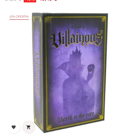
base
¡EN OFERTA!
-10%

