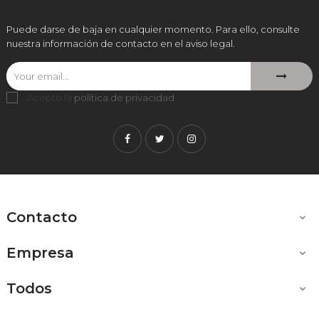
Puede darse de baja en cualquier momento. Para ello, consulte
nuestra información de contacto en el aviso legal.
Acepto la
política de privacidad
.
Facebook
Twitter
Instagram
Contacto

Empresa

Todos
