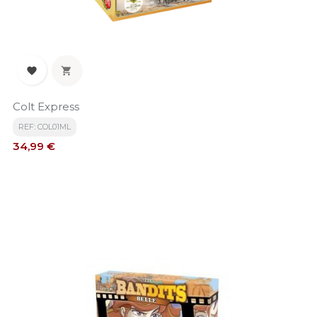


Colt Express
REF: COL01ML
Precio
34,99 €