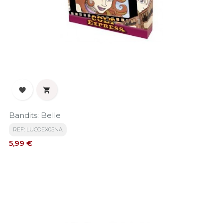


Bandits: Belle
REF: LUCOEX05NA
Precio
5,99 €