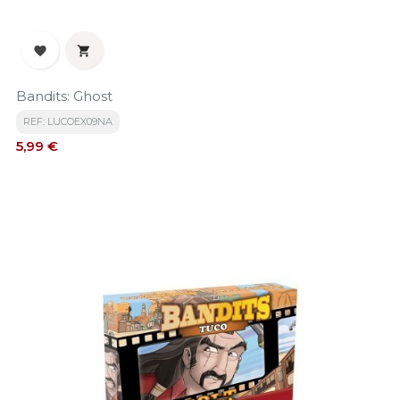


Bandits: Ghost
REF: LUCOEX09NA
Precio
5,99 €