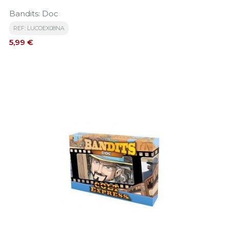
Bandits: Doc
REF: LUCOEX08NA
Precio
5,99 €