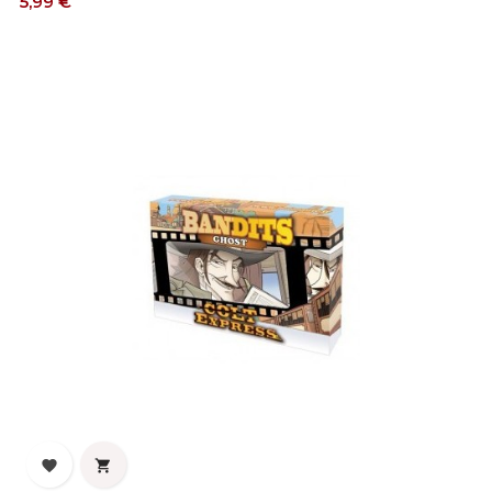
5,99 €

