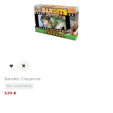


Bandits: Cheyenne
REF: LUCOEX06NA
Precio
5,99 €