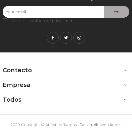
Acepto la
política de privacidad
.
Facebook
Twitter
Instagram
Contacto

Empresa

Todos

2020 Copyright © Atlántica Juegos - Desarrollo web
kebes