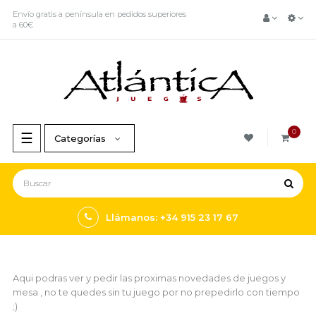
Envío gratis a península en pedidos superiores
a 60€
0
Navegación
☰
Categorías
de
palanca
Llámanos: +34 915 23 17 67
Aqui podras ver y pedir las proximas novedades de juegos y
mesa , no te quedes sin tu juego por no prepedirlo con tiempo
;)