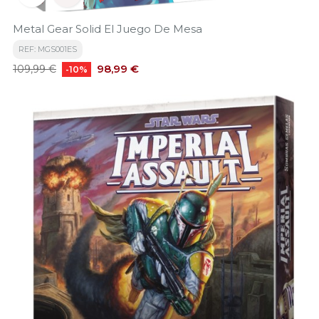
Metal Gear Solid El Juego De Mesa
REF: MGS001ES
Precio
Precio
98,99 €
109,99 €
-10%
base