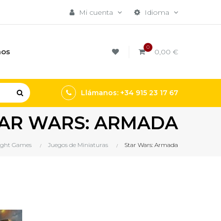
Mi cuenta
Idioma
0
mos
0,00 €
Llámanos: +34 915 23 17 67
AR WARS: ARMADA
light Games
Juegos de Miniaturas
Star Wars: Armada