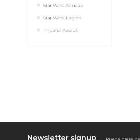
Star Wars: Armada
Star Wars: Legion
Imperial Assault
Newsletter signup
Puede darse de 