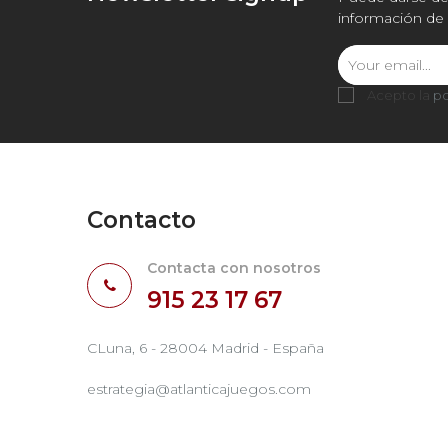
información de 
Acepto la
po
Contacto
Contacta con nosotros
915 23 17 67
CLuna, 6 - 28004 Madrid - España
estrategia@atlanticajuegos.com