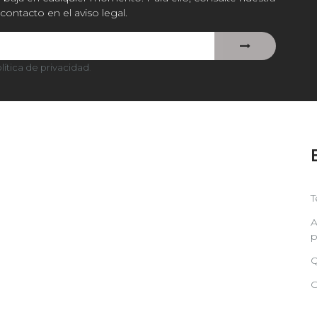
contacto en el aviso legal.
lítica de privacidad
.
T
A
p
Q
C