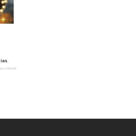
ias.
su interés