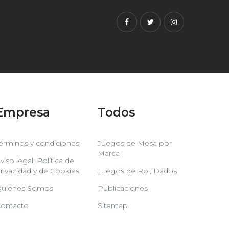
Facebook
Twitter
Instagram
Empresa
Todos
érminos y condiciones
Juegos de Mesa por
Marca
viso legal, Política de
rivacidad y de Cookies
Juegos de Rol, Dados
uiénes Somos
Publicaciones
ontacto
Sitemap