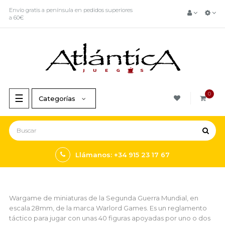
Envío gratis a península en pedidos superiores
a 60€
0
Navegación
☰
Categorías
de
palanca
Llámanos: +34 915 23 17 67
Wargame de miniaturas de la Segunda Guerra Mundial, en
escala 28mm, de la marca Warlord Games. Es un reglamento
táctico para jugar con unas 40 figuras apoyadas por uno o dos