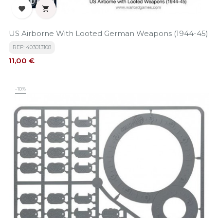


US Airborne With Looted German Weapons (1944-45)
REF: 403013108
Precio
11,00 €
-10%