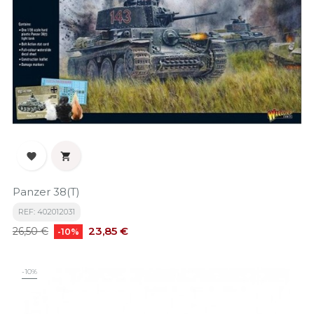


Panzer 38(t)
REF: 402012031
Precio
Precio
23,85 €
26,50 €
-10%
base
-10%