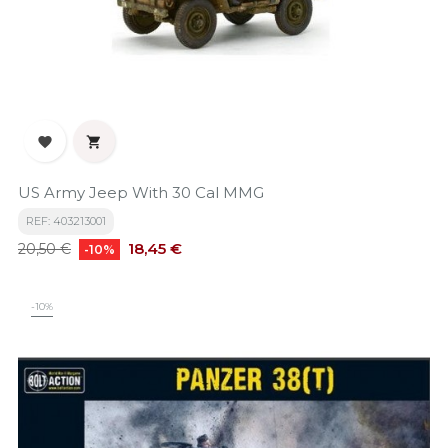


US Army Jeep With 30 Cal MMG
REF: 403213001
Precio
Precio
18,45 €
20,50 €
-10%
base
-10%