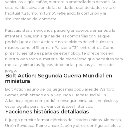
vehículos, algún cañón, mortero o ametralladora pesada. Su
sistema de activación de las unidades usando dados evita el
habitual "tu turno, mi turno", reflejando la confusión y la
simultaneidad del combate.
Paracaidistas americanos, panzergranaderos alemanes o la
infantería rusa, son algunas de las compañías con las que
podrás jugar a Bolt Action. Y no te olvides de vehículos tan
míticos como el Sherman, Panzer o T34, entre otros. Como
pintar tu ejército es parte de este hobby, te ofrecemos en
nuestra web todo el material de modelismo que necesites para
montar y pintar tus figuras, decorar las peanas y la mesa de
juego.
Bolt Action: Segunda Guerra Mundial en
miniatura
Bolt Action es uno de los juegos más populares de Warlord
Games, ambientado en la Segunda Guerra Mundial. En
Atlanticajuegos.com podrás conseguir miniaturas, vehículos y
escenografía para recrear combates históricos.
Facciones históricas detalladas
El juego permite formar ejércitos de Estados Unidos, Alemania,
Unión Soviética, Reino Unido, Japón y otros, con figuras fieles a