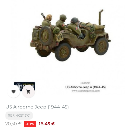


US Airborne Jeep (1944-45)
REF: 405113101
Precio
Precio
18,45 €
20,50 €
-10%
base