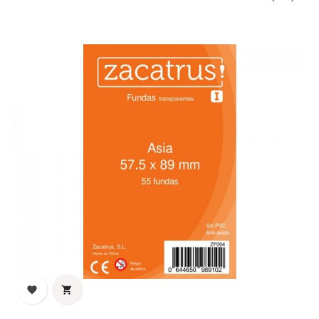
‹
›

