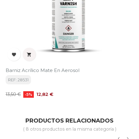


Barniz Acrílico Mate En Aerosol
REF: 28531
Precio
Precio
12,82 €
13,50 €
-5%
base
PRODUCTOS RELACIONADOS
( 8 otros productos en la misma categoría )