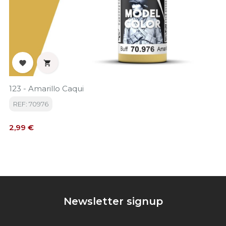


123 - Amarillo Caqui
REF: 70976
Precio
2,99 €
Newsletter signup