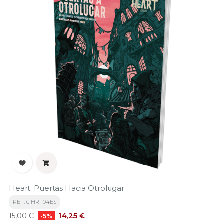


Heart: Puertas Hacia Otrolugar
REF: CIHRT04ES
Precio
Precio
14,25 €
15,00 €
-5%