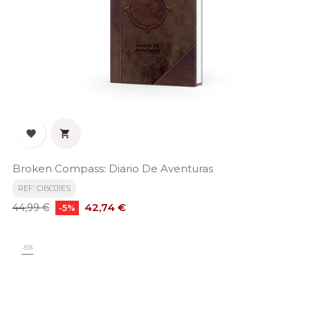


Broken Compass: Diario De Aventuras
REF: CIBC01ES
Precio
Precio
42,74 €
44,99 €
-5%
base
-5%