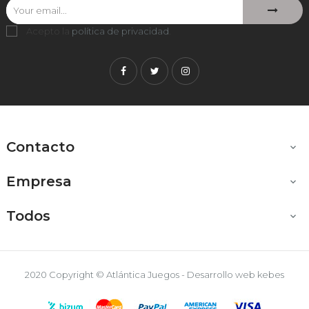
Acepto la
política de privacidad
.
Facebook
Twitter
Instagram
Contacto

Empresa

Todos

2020 Copyright © Atlántica Juegos - Desarrollo web
kebes