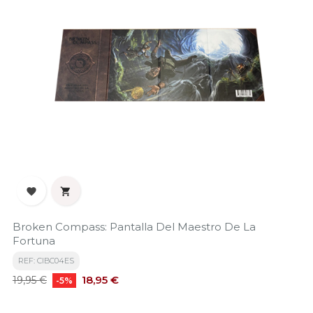


Broken Compass: Pantalla Del Maestro De La
Fortuna
REF: CIBC04ES
Precio
Precio
18,95 €
19,95 €
-5%
base