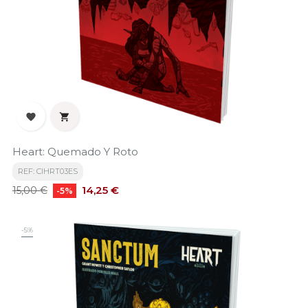


Heart: Quemado Y Roto
REF: CIHRT03ES
Precio
Precio
14,25 €
15,00 €
-5%
base
-5%