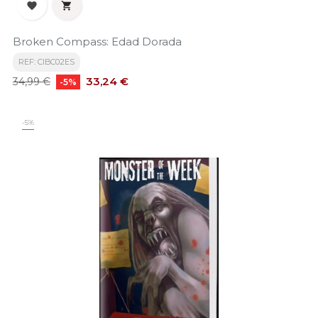


Broken Compass: Edad Dorada
REF: CIBC02ES
Precio
Precio
33,24 €
34,99 €
-5%
base
-5%