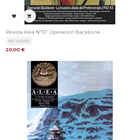


Revista Alea Nº37: Operación Backbone
REF: ALEA37
Precio
20,00 €