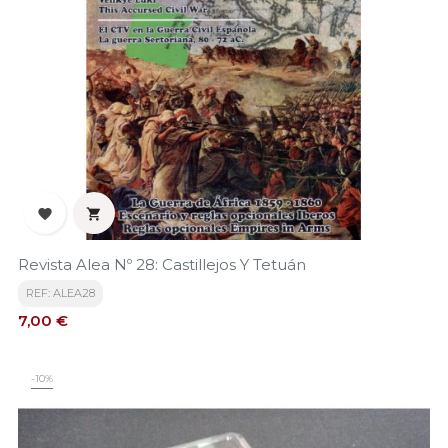


Revista Alea Nº 28: Castillejos Y Tetuán
REF: ALEA28
Precio
7,00 €
-10%