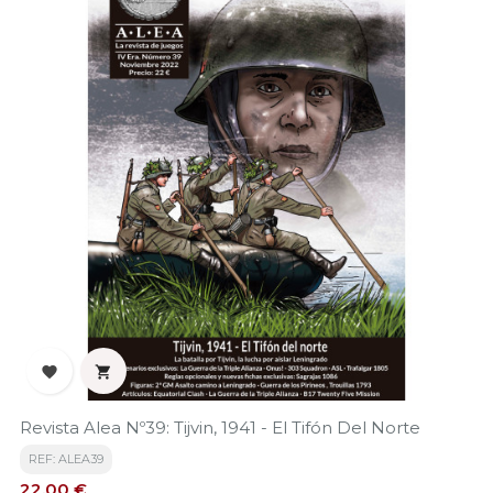


Revista Alea Nº39: Tijvin, 1941 - El Tifón Del Norte
REF: ALEA39
Precio
22,00 €