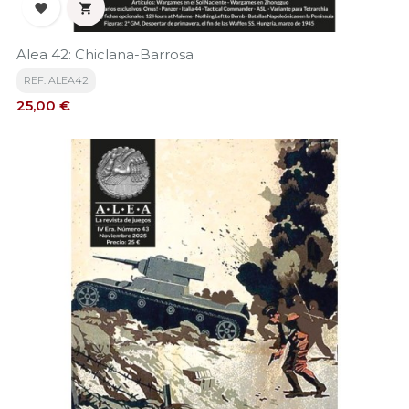


Alea 42: Chiclana-Barrosa
REF: ALEA42
Precio
25,00 €