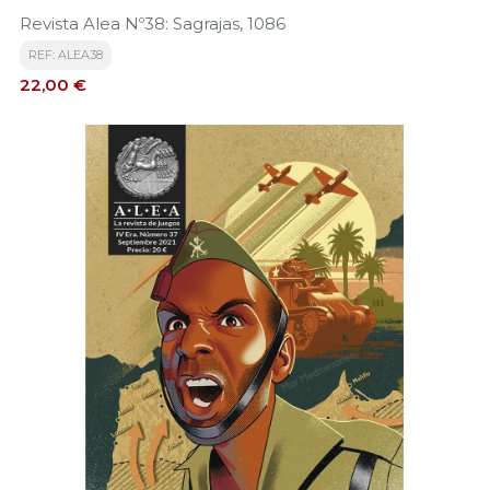
Revista Alea Nº38: Sagrajas, 1086
REF: ALEA38
Precio
22,00 €