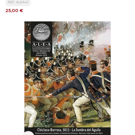
REF: ALEA41
Precio
25,00 €