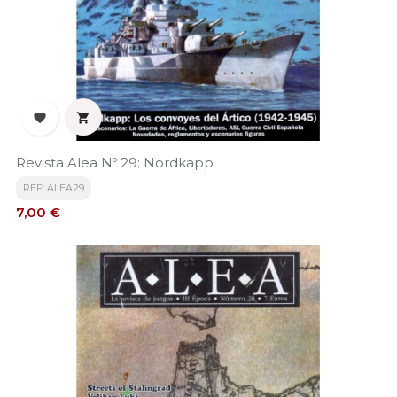


Revista Alea Nº 29: Nordkapp
REF: ALEA29
Precio
7,00 €