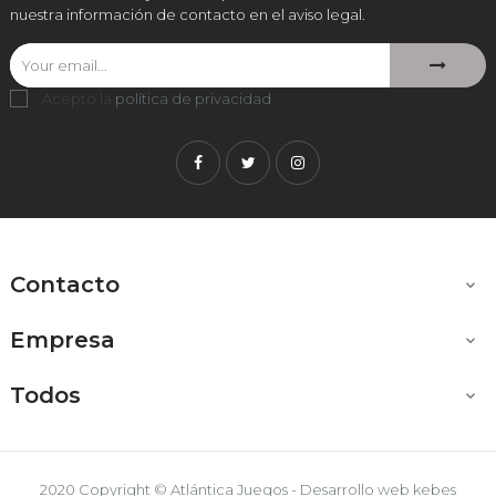
nuestra información de contacto en el aviso legal.
Acepto la
política de privacidad
.
Facebook
Twitter
Instagram
Contacto

Empresa

Todos

2020 Copyright © Atlántica Juegos - Desarrollo web
kebes