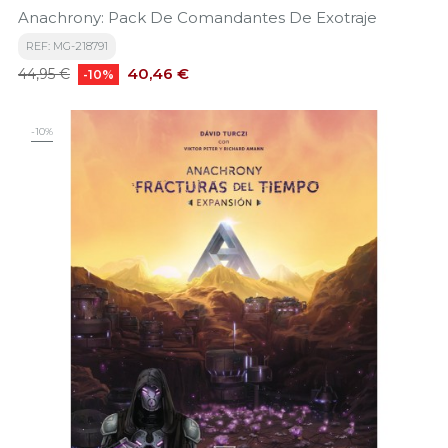
Anachrony: Pack De Comandantes De Exotraje
REF: MG-218791
Precio
Precio
40,46 €
44,95 €
-10%
base
-10%