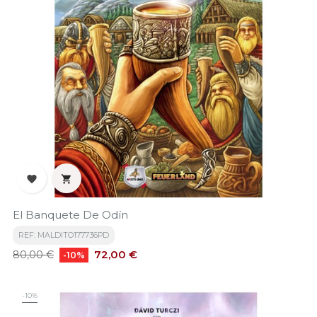


El Banquete De Odín
REF: MALDITO177736PD
Precio
Precio
72,00 €
80,00 €
-10%
base
-10%