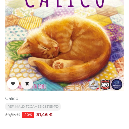


Calico
REF: MALDITOGAMES-283155-PD
Precio
Precio
31,46 €
34,95 €
-10%
base