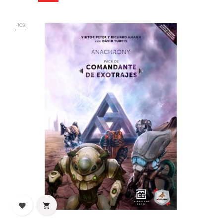
base
-10%

