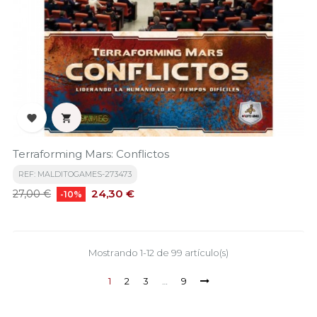


Terraforming Mars: Conflictos
REF: MALDITOGAMES-273473
Precio
Precio
24,30 €
27,00 €
-10%
base
Mostrando 1-12 de 99 artículo(s)
1
2
3
…
9