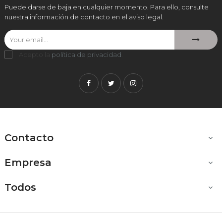
Puede darse de baja en cualquier momento. Para ello, consulte
nuestra información de contacto en el aviso legal.
Acepto la
política de privacidad
.
Facebook
Twitter
Instagram
Contacto

Empresa

Todos
