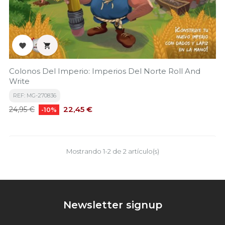


Colonos Del Imperio: Imperios Del Norte Roll And
Write
REF: MG-270836
Precio
Precio
22,45 €
24,95 €
-10%
base
Mostrando 1-2 de 2 artículo(s)
Newsletter signup