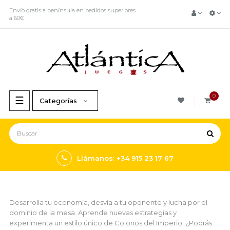
Envío gratis a península en pedidos superiores
a 60€
0
Navegación
☰
Categorías
de
palanca
Llámanos: +34 915 23 17 67
Desarrolla tu economía, desvía a tu oponente y lucha por el
dominio de la mesa. Aprende nuevas estrategias y
experimenta un estilo único de Colonos del Imperio. ¿Podrás