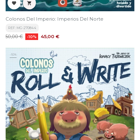


Colonos Del Imperio: Imperios Del Norte
REF: MG-270844
Precio
Precio
45,00 €
50,00 €
-10%
base
-10%