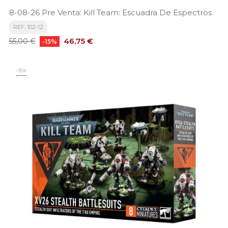
8-08-26 Pre Venta: Kill Team: Escuadra De Espectros
REF: 102-12
Precio
Precio
46,75 €
55,00 €
-15%
base
-15%