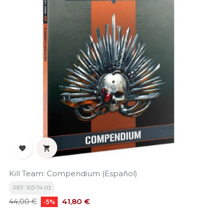


Kill Team: Compendium (Español)
REF: 103-74-03
Precio
Precio
41,80 €
44,00 €
-5%
base