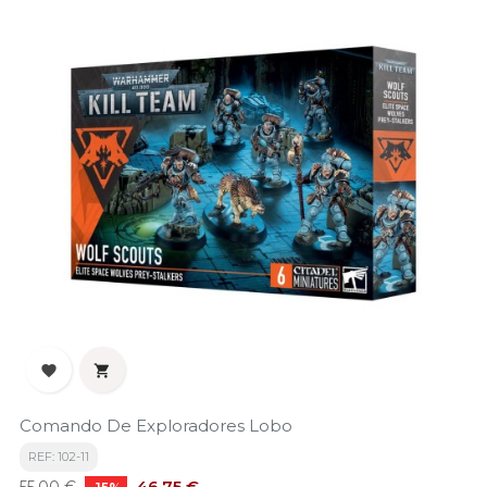


Comando De Exploradores Lobo
REF: 102-11
Precio
Precio
46,75 €