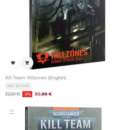


Kill Team: Killzones (English)
REF: 103-73-60
Precio
Precio
30,88 €
32,50 €
-5%
base
-5%