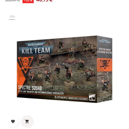
55,00 €
-15%
base
-15%

