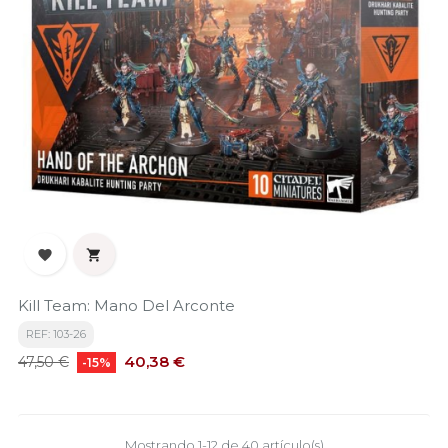


Kill Team: Mano Del Arconte
REF: 103-26
Precio
Precio
40,38 €
47,50 €
-15%
base
Mostrando 1-12 de 40 artículo(s)