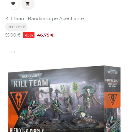


Kill Team: Bandaestirpe Acechante
REF: 103-08
Precio
Precio
46,75 €
55,00 €
-15%
base
-15%