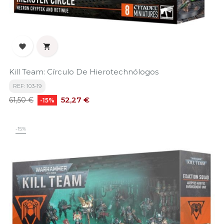


Kill Team: Círculo De Hierotechnólogos
REF: 103-19
Precio
Precio
52,27 €
61,50 €
-15%
base
-15%