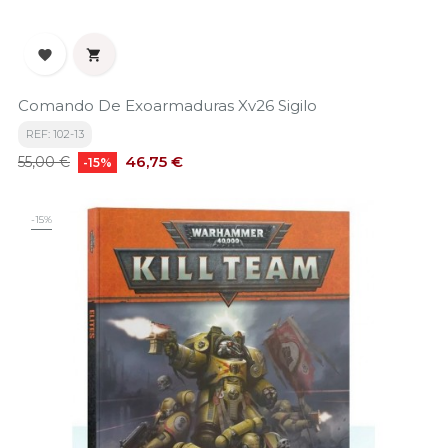


Comando De Exoarmaduras Xv26 Sigilo
REF: 102-13
Precio
Precio
46,75 €
55,00 €
-15%
base
-15%