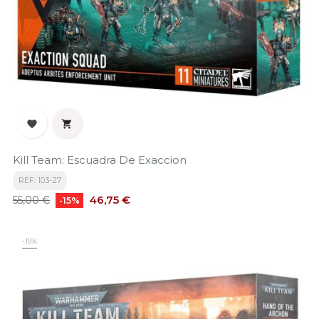


Kill Team: Escuadra De Exaccion
REF: 103-27
Precio
Precio
46,75 €
55,00 €
-15%
base
-15%