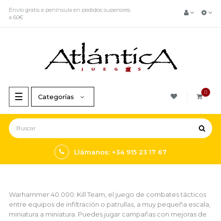
Envío gratis a península en pedidos superiores
a 60€
0
Navegación
☰
Categorías
de
palanca
Llámanos: +34 915 23 17 67
Warhammer 40.000: Kill Team, el juego de combates tácticos
entre equipos de infiltración o patrullas, a muy pequeña escala,
miniatura a miniatura. Puedes jugar campañas con mejoras de