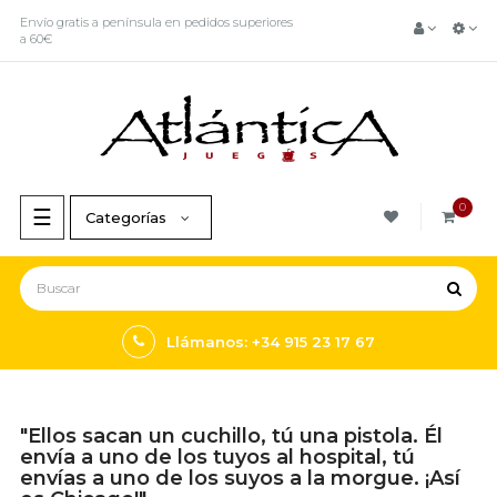
Envío gratis a península en pedidos superiores
a 60€
0
Navegación
☰
Categorías
de
palanca
Llámanos: +34 915 23 17 67
"Ellos sacan un cuchillo, tú una pistola. Él
envía a uno de los tuyos al hospital, tú
envías a uno de los suyos a la morgue. ¡Así