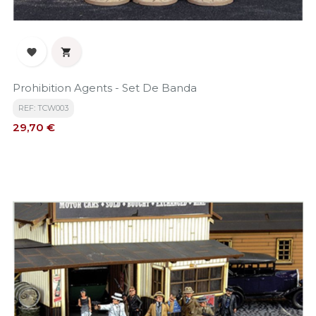


Prohibition Agents - Set De Banda
REF: TCW003
Precio
29,70 €