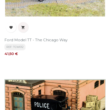


Ford Model TT - The Chicago Way
REF: TCW012
Precio
41,50 €