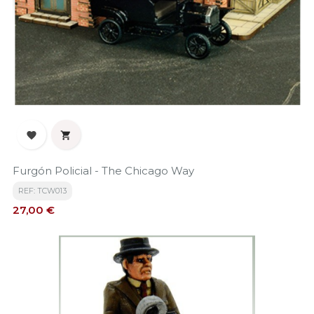


Furgón Policial - The Chicago Way
REF: TCW013
Precio
27,00 €