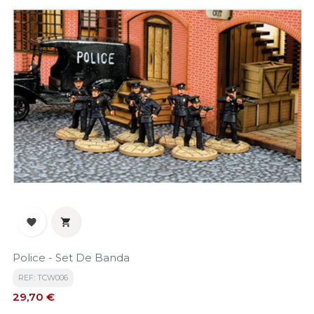


Police - Set De Banda
REF: TCW006
Precio
29,70 €