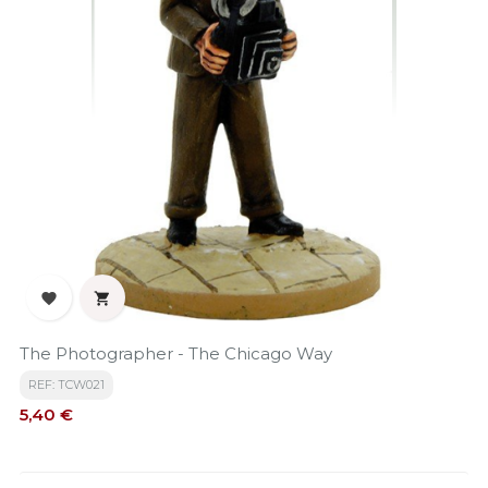


The Photographer - The Chicago Way
REF: TCW021
Precio
5,40 €