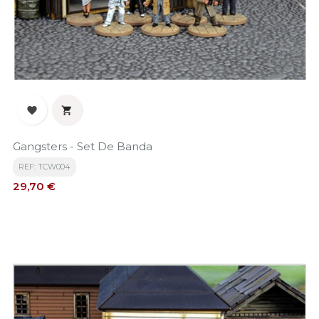


Gangsters - Set De Banda
REF: TCW004
Precio
29,70 €