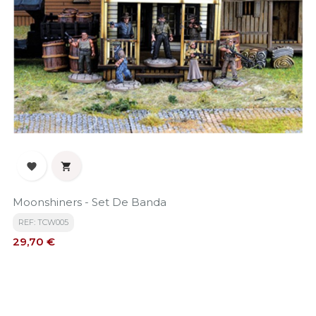


Moonshiners - Set De Banda
REF: TCW005
Precio
29,70 €