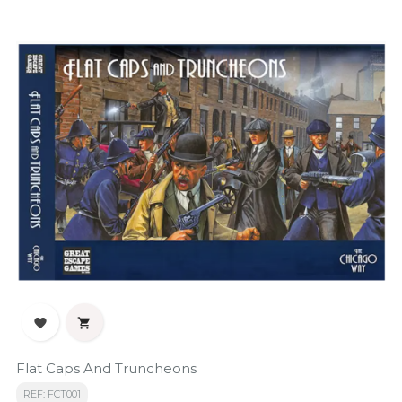


Flat Caps And Truncheons
REF: FCT001