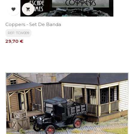


Coppers - Set De Banda
REF: TCW009
Precio
29,70 €