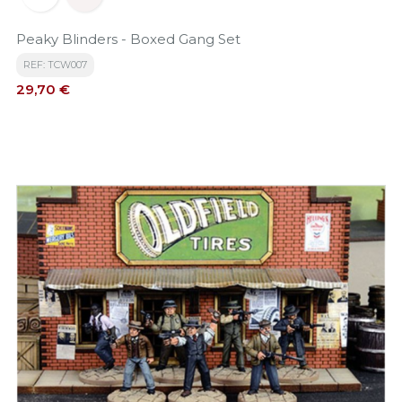
Peaky Blinders - Boxed Gang Set
REF: TCW007
Precio
29,70 €