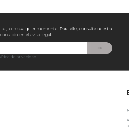
baja en cualquier momento. Para ello, consulte nuestra
contacto en el aviso legal.
lítica de privacidad
.
T
A
p