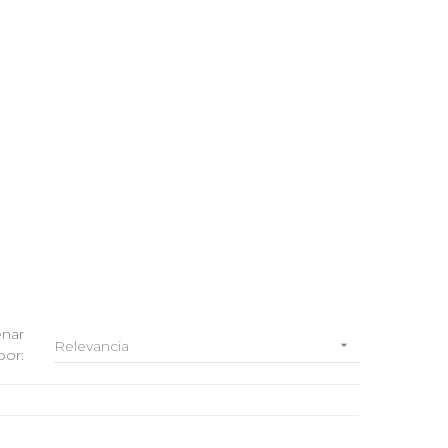
nar
Relevancia

por: