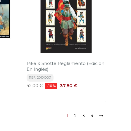
Pike & Shotte Reglamento (Edición
En Inglés)
REF: 201010001
Precio
Precio
37,80 €
42,00 €
-10%
base
1
2
3
4