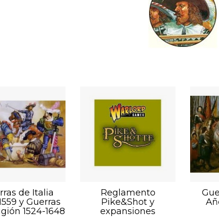
ras de Italia
Reglamento
Gue
1559 y Guerras
Pike&Shot y
Añ
igión 1524-1648
expansiones