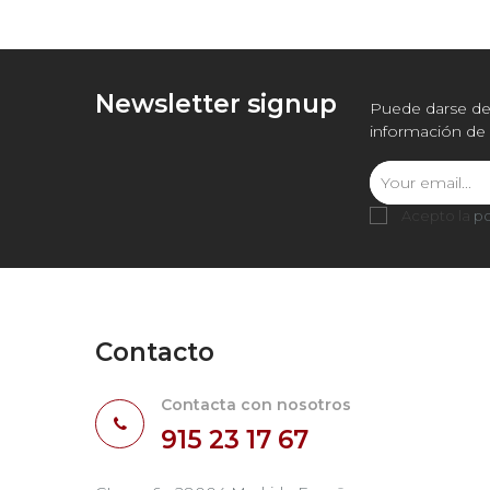
Newsletter signup
Puede darse de 
información de 
Acepto la
po
Contacto
Contacta con nosotros
915 23 17 67