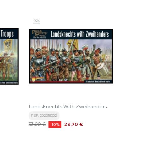
base
-10%
Landsknechts With Zweihanders
REF: 202016002
Precio
Precio
29,70 €
33,00 €
-10%
base