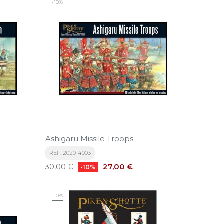
-10%
Ashigaru Missile Troops
REF: 202014003
Precio
Precio
27,00 €
30,00 €
-10%
base
-10%