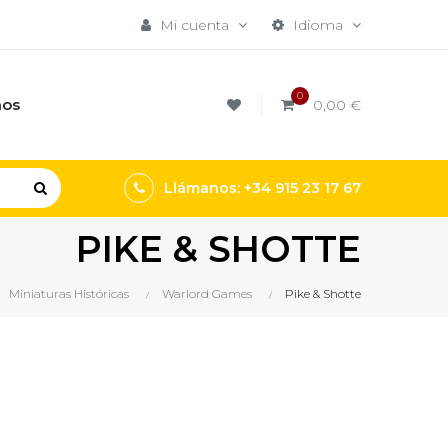
Mi cuenta
Idioma
0
mos
0,00 €
Llámanos: +34 915 23 17 67
PIKE & SHOTTE
Miniaturas Históricas
Warlord Games
Pike & Shotte