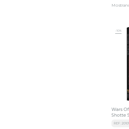
Mostrando
-10%
Wars Of
Shotte
REF: 2010