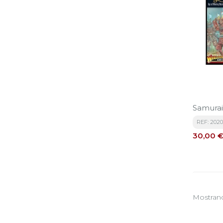
Samurai
REF: 202
Precio
30,00 
Mostrando