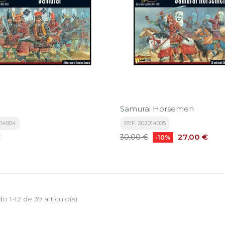
Samurai Horsemen
014004
REF: 202014005
Precio
Precio
€
27,00 €
30,00 €
-10%
base
 1-12 de 39 artículo(s)