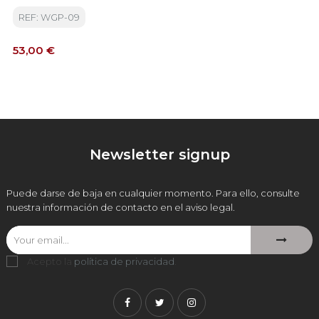
REF: WGP-09
Precio
53,00 €
Newsletter signup
Puede darse de baja en cualquier momento. Para ello, consulte
nuestra información de contacto en el aviso legal.
Acepto la
política de privacidad
.
Facebook
Twitter
Instagram