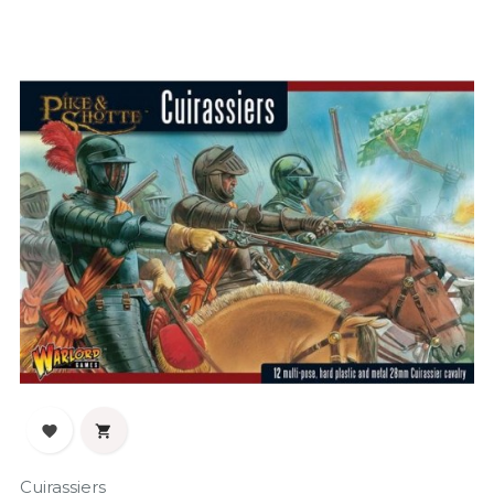
‹
›


Cuirassiers