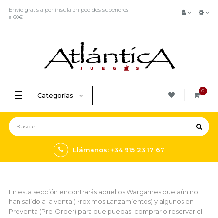
Envío gratis a península en pedidos superiores
a 60€
0
Navegación
☰
Categorías
de
palanca
Llámanos: +34 915 23 17 67
En esta sección encontrarás aquellos Wargames que aún no
han salido a la venta (Proximos Lanzamientos) y algunos en
Preventa (Pre-Order) para que puedas comprar o reservar el