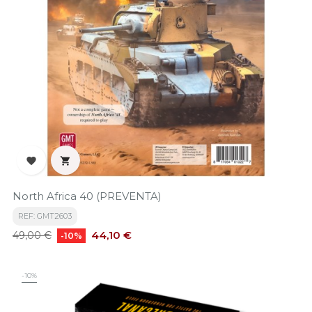


North Africa 40 (PREVENTA)
REF: GMT2603
Precio
Precio
44,10 €
49,00 €
-10%
base
-10%