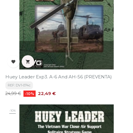


Huey Leader Exp3. A-6 And AH-56 (PREVENTA)
REF: DV1-074c
Precio
Precio
22,49 €
24,99 €
-10%
base
-10%