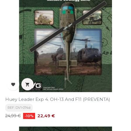


Huey Leader Exp 4. OH-13 And F11 (PREVENTA)
REF: DV1-074d
Precio
Precio
22,49 €
24,99 €
-10%
base