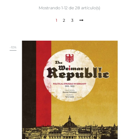
Mostrando 1-12 de 28 artículo(s)
1
2
3
-10%