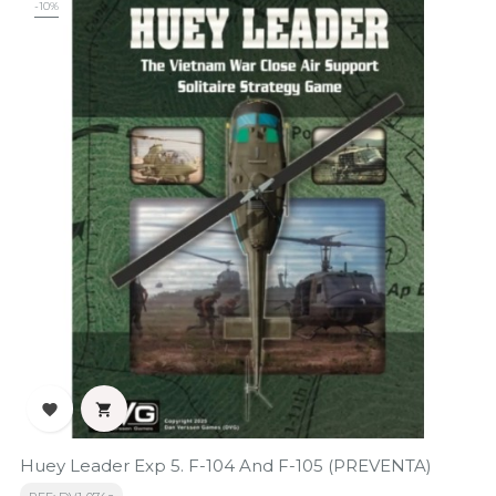
-10%


Huey Leader Exp 5. F-104 And F-105 (PREVENTA)