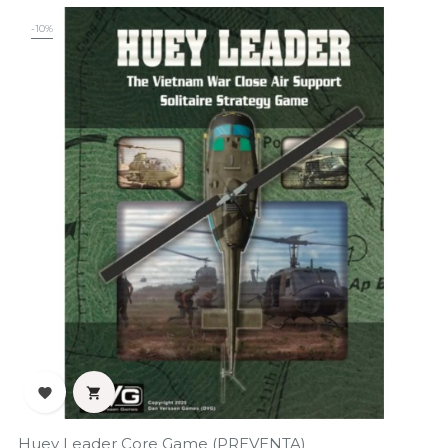
-10%


Huey Leader Core Game (PREVENTA)