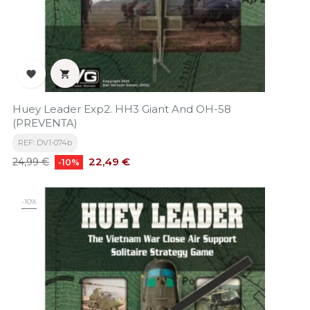


Huey Leader Exp2. HH3 Giant And OH-58
(PREVENTA)
REF: DV1-074b
Precio
Precio
22,49 €
24,99 €
-10%
base
-10%