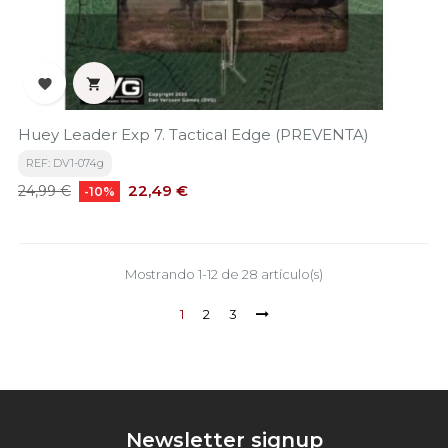


Huey Leader Exp 7. Tactical Edge (PREVENTA)
REF: DV1-074g
Precio
Precio
22,49 €
24,99 €
-10%
base
Mostrando 1-12 de 28 artículo(s)
1
2
3
Newsletter signup