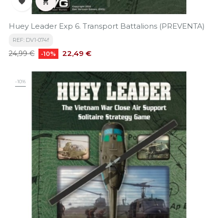


Huey Leader Exp 6. Transport Battalions (PREVENTA)
REF: DV1-074f
Precio
Precio
22,49 €
24,99 €
-10%
base
-10%