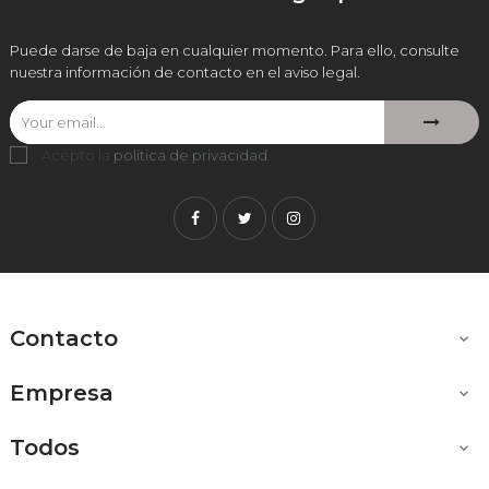
Puede darse de baja en cualquier momento. Para ello, consulte
nuestra información de contacto en el aviso legal.
Acepto la
política de privacidad
.
Facebook
Twitter
Instagram
Contacto

Empresa

Todos
