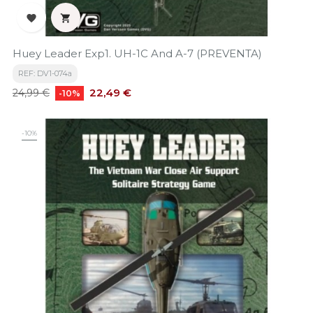


Huey Leader Exp1. UH-1C And A-7 (PREVENTA)
REF: DV1-074a
Precio
Precio
22,49 €
24,99 €
-10%
base
-10%