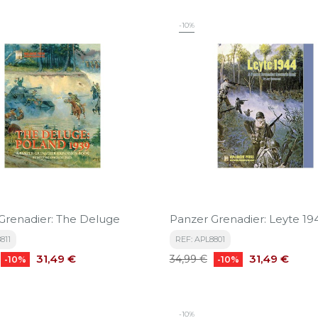
-10%
Grenadier: The Deluge
Panzer Grenadier: Leyte 19
811
REF: APL8801
Precio
Precio
Precio
31,49 €
31,49 €
34,99 €
-10%
-10%
base
-10%