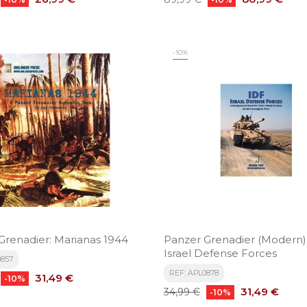
base
-10%
Grenadier: Marianas 1944
Panzer Grenadier (Modern)
Israel Defense Forces
0857
REF: APL0878
Precio
31,49 €
-10%
Precio
Precio
31,49 €
34,99 €
-10%
base