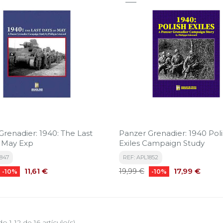
Grenadier: 1940: The Last
Panzer Grenadier: 1940 Pol
 May Exp
Exiles Campaign Study
1847
REF: APL1852
Precio
Precio
Precio
11,61 €
17,99 €
19,99 €
-10%
-10%
base
 1-12 de 16 artículo(s)