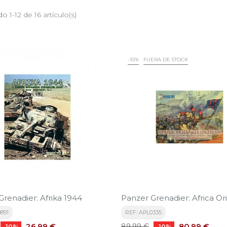
 1-12 de 16 artículo(s)
-10%
FUERA DE STOCK
Grenadier: Afrika 1944
Panzer Grenadier: Africa Or
891
REF: APL0335
Precio
Precio
Precio
26,99 €
80,99 €
89,99 €
-10%
-10%