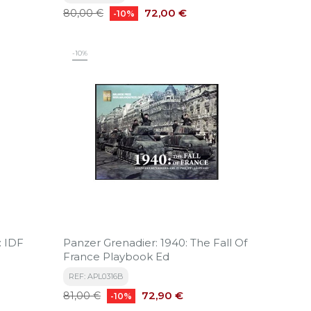
Precio
Precio
72,00 €
80,00 €
-10%
base
-10%
: IDF
Panzer Grenadier: 1940: The Fall Of
France Playbook Ed
REF: APL0316B
Precio
Precio
72,90 €
81,00 €
-10%
base