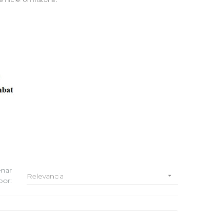
nar
Relevancia

por: