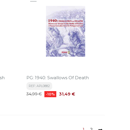
ish
PG: 1940: Swallows Of Death
REF: APL0882
Precio
Precio
31,49 €
34,99 €
-10%
base
1
2