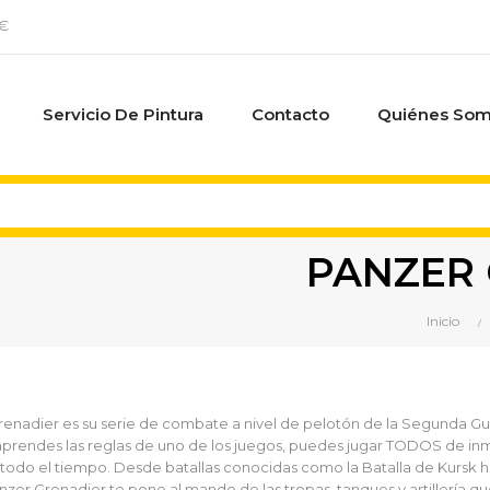
0€
Servicio De Pintura
Contacto
Quiénes So
PANZER 
Inicio
enadier es su serie de combate a nivel de pelotón de la Segunda Guerr
aprendes las reglas de uno de los juegos, puedes jugar TODOS de in
 todo el tiempo. Desde batallas conocidas como la Batalla de Kursk 
anzer Grenadier te pone al mando de las tropas, tanques y artillería que