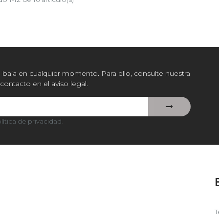
baja en cualquier momento. Para ello, consulte nuestra
contacto en el aviso legal.
lítica de privacidad
.
T