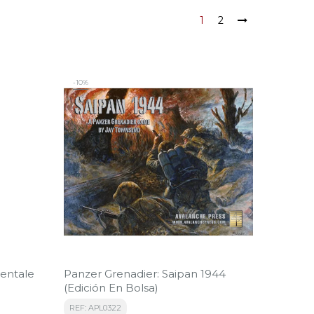
1
2
-10%
ientale
Panzer Grenadier: Saipan 1944
(Edición En Bolsa)
REF: APL0322