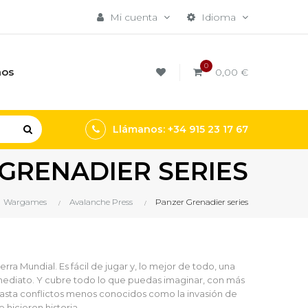
Mi cuenta
Idioma
0
mos
0,00 €
Llámanos: +34 915 23 17 67
GRENADIER SERIES
Wargames
Avalanche Press
Panzer Grenadier series
a Mundial. Es fácil de jugar y, lo mejor de todo, una
mediato. Y cubre todo lo que puedas imaginar, con más
hasta conflictos menos conocidos como la invasión de
 hicieron historia.