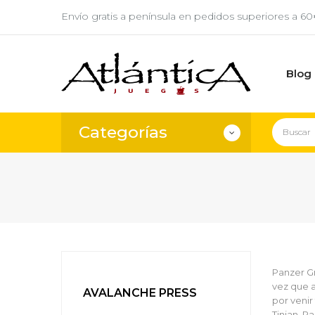
Envío gratis a península en pedidos superiores a 6
Blog
Categorías
Panzer Gr
vez que 
AVALANCHE PRESS
por venir
Tinian, P