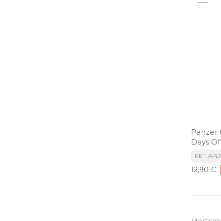
Panzer 
Days Of
REF: APL
Precio
12,90 €
base
Mostrando