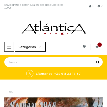
Envío gratis a península en pedidos superiores
a 60€
0
Navegación
☰
Categorías
de
palanca
Llámanos: +34 915 23 17 67
-10%