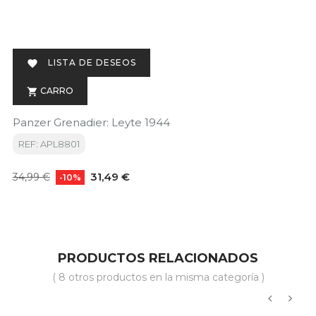
LISTA DE DESEOS

CARRO

Panzer Grenadier: Leyte 1944
REF: APL8801
Precio
Precio
31,49 €
34,99 €
-10%
base
PRODUCTOS RELACIONADOS
( 8 otros productos en la misma categoría )