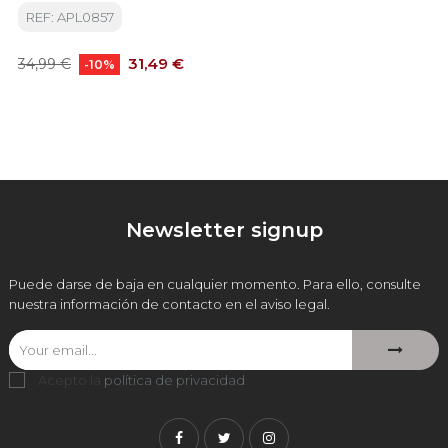
REF: APL0857
Precio
Precio
31,49 €
34,99 €
-10%
base
Newsletter signup
Puede darse de baja en cualquier momento. Para ello, consulte
nuestra información de contacto en el aviso legal.
Acepto la
política de privacidad
.
Facebook
Twitter
Instagram