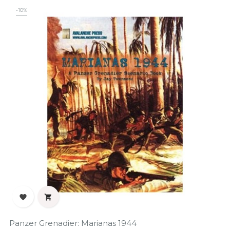
‹
›
-10%


Panzer Grenadier: Marianas 1944