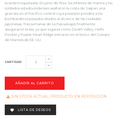
la seda troqueladas. En junio de 1944, los infantes de marina y los
soldados estadounidenses asaltaron la costa de Saipan, una
gran isla en el Pacífico central cuya posesión pondría a los
bombarderos pesados ​​aliados al alcance de las ciudades
japonesas. Tres semanas de luchas salvajes finalmente
aseguraron la isla, ya que lugares como Death Valley, Hell's
Pocket y Purple Heart Ridge entraron en el léxico del Cuerpo
de Marines de EE. UU.
CANTIDAD
AÑADIR AL CARRITO
SIN STOCK ACTUAL, PRODUCTO EN REPOSICIÓN

LISTA DE DESEOS
