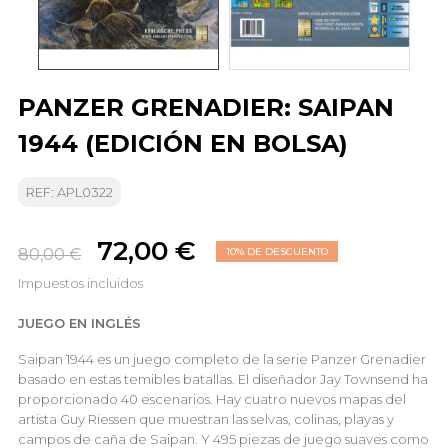
PANZER GRENADIER: SAIPAN
1944 (EDICIÓN EN BOLSA)
REF: APL0322
72,00 €
80,00 €
10% DE DESCUENTO
Impuestos incluidos
JUEGO EN INGLÉS
Saipan 1944 es un juego completo de la serie Panzer Grenadier
basado en estas temibles batallas. El diseñador Jay Townsend ha
proporcionado 40 escenarios. Hay cuatro nuevos mapas del
artista Guy Riessen que muestran las selvas, colinas, playas y
campos de caña de Saipan. Y 495 piezas de juego suaves como