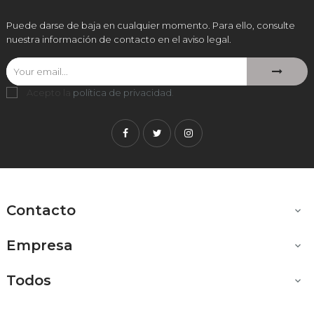
Puede darse de baja en cualquier momento. Para ello, consulte
nuestra información de contacto en el aviso legal.
Acepto la
política de privacidad
.
Facebook
Twitter
Instagram
Contacto

Empresa

Todos
