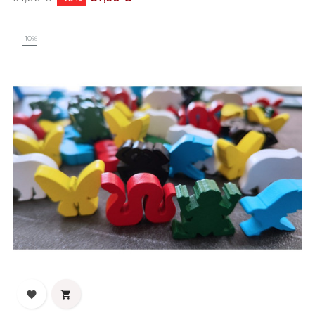
base
-10%

