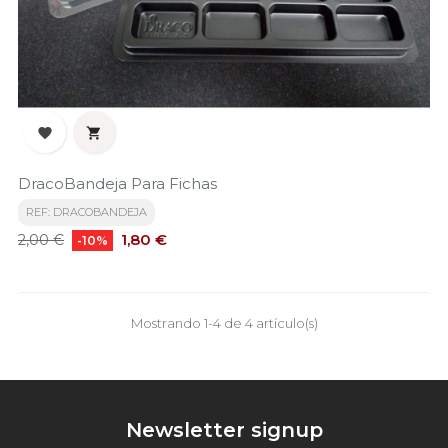


DracoBandeja Para Fichas
REF: DRACOBANDEJA
Precio
Precio
1,80 €
2,00 €
-10%
base
Mostrando 1-4 de 4 artículo(s)
Newsletter signup