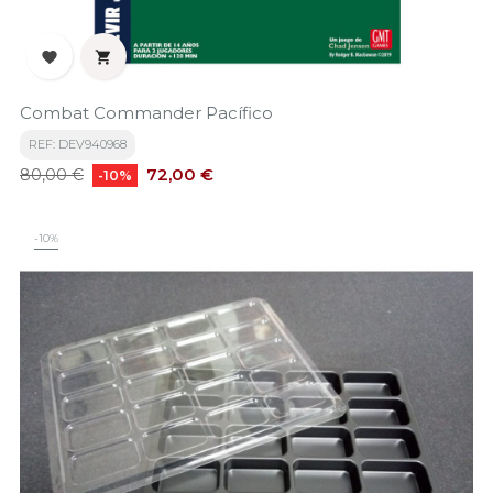


Combat Commander Pacífico
REF: DEV940968
Precio
Precio
72,00 €
80,00 €
-10%
base
-10%