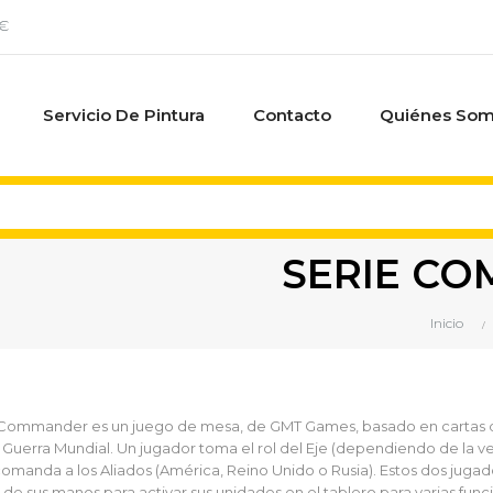
0€
Servicio De Pintura
Contacto
Quiénes So
SERIE C
Inicio
ommander es un juego de mesa, de GMT Games, basado en cartas que
uerra Mundial. Un jugador toma el rol del Eje (dependiendo de la v
omanda a los Aliados (América, Reino Unido o Rusia). Estos dos jugad
 de sus manos para activar sus unidades en el tablero para varias funci