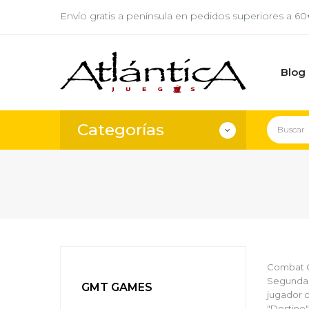
Envío gratis a península en pedidos superiores a 6
Blog
Categorías
Combat C
Segunda G
GMT GAMES
jugador c
"Destino"