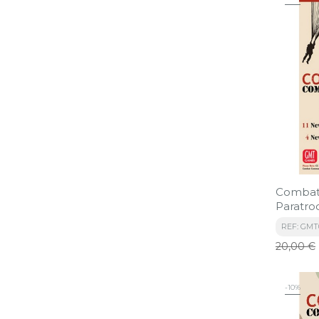
Combat
Paratro
REF: GMT
Precio
20,00 €
base
-10%