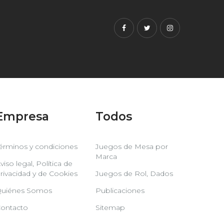
Facebook
Twitter
Instagram
Empresa
Todos
érminos y condiciones
Juegos de Mesa por
Marca
viso legal, Política de
rivacidad y de Cookies
Juegos de Rol, Dados
uiénes Somos
Publicaciones
ontacto
Sitemap