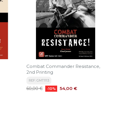
Combat Commander Resistance,
2nd Printing
REF: GMT1113
Precio
Precio
54,00 €
60,00 €
-10%
base