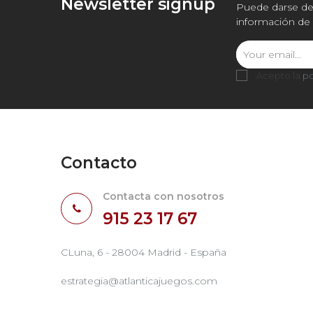
Newsletter signup
Puede darse de 
información de 
Acepto la
po
Contacto
Contacta con nosotros
915 23 17 67
CLuna, 6 - 28004 Madrid - España
estrategia@atlanticajuegos.com