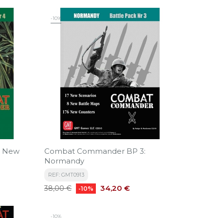
-10%
Combat Commander BP 3:
Normandy
REF: GMT0913
Precio
Precio
34,20 €
38,00 €
-10%
base
-10%