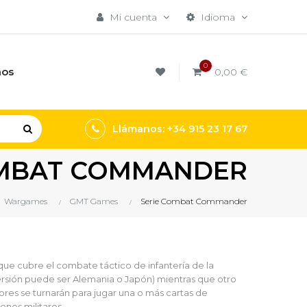
Mi cuenta
Idioma
0
mos
0,00 €
Llámanos: +34 915 23 17 67
OMBAT COMMANDER
Wargames
GMT Games
Serie Combat Commander
 cubre el combate táctico de infantería de la
ersión puede ser Alemania o Japón) mientras que otro
ores se turnarán para jugar una o más cartas de
ones militares.