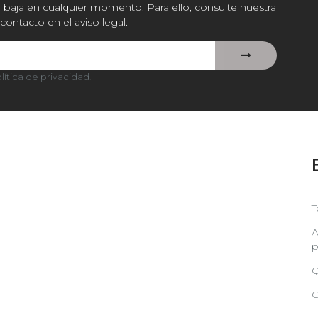
baja en cualquier momento. Para ello, consulte nuestra
contacto en el aviso legal.
lítica de privacidad
.
T
A
p
Q
C