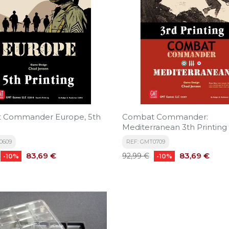
 Commander Europe, 5th
Combat Commander:
Mediterranean 3th Printing
0609
REF: GMT0709
Precio
Precio
Precio
83,69 €
83,69 €
92,99 €
-10%
-10%
base