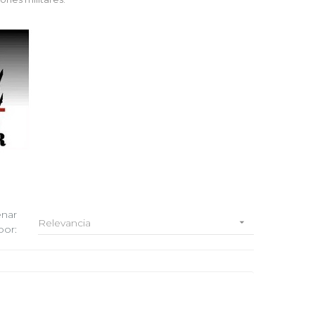
nar
Relevancia

por: