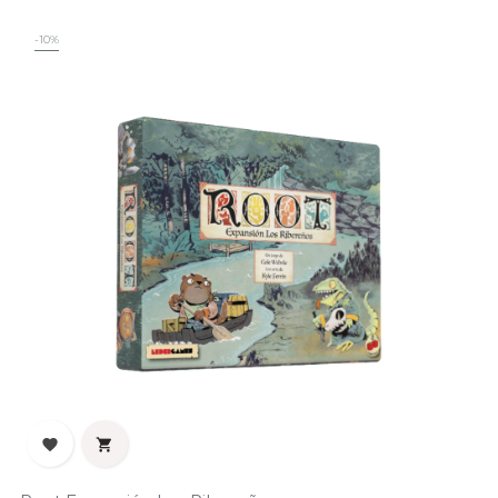
‹
›
-10%

