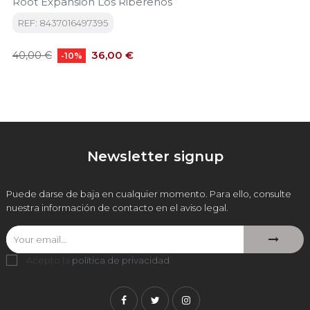
Root Expansión Los Ribereños
REF: 8437016497395
Precio
Precio
36,00 €
40,00 €
-10%
base
Newsletter signup
Puede darse de baja en cualquier momento. Para ello, consulte
nuestra información de contacto en el aviso legal.
Acepto la
política de privacidad
.
Facebook
Twitter
Instagram