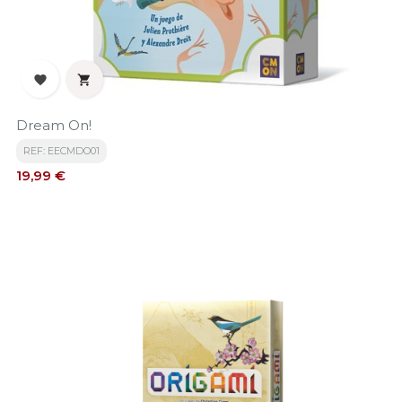


Dream On!
REF: EECMDO01
Precio
19,99 €