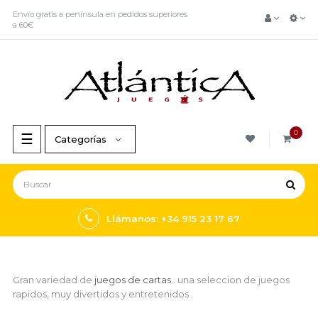
Envío gratis a península en pedidos superiores
a 60€
0
Navegación
☰
Categorías
de
palanca
Llámanos: +34 915 23 17 67
Gran variedad de
juegos de cartas
.. una seleccion de juegos
rapidos, muy divertidos y entretenidos .