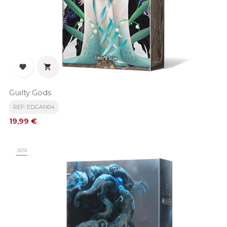


Guilty Gods
REF: EDGAN04
Precio
19,99 €
-50%