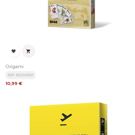


Origami
REF: EEDVOR01
Precio
10,99 €