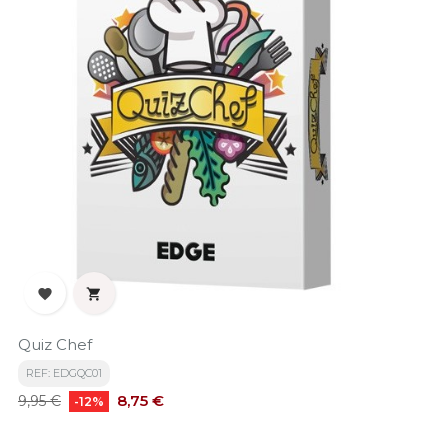


Quiz Chef
REF: EDGQC01
Precio
Precio
8,75 €
9,95 €
-12%
base