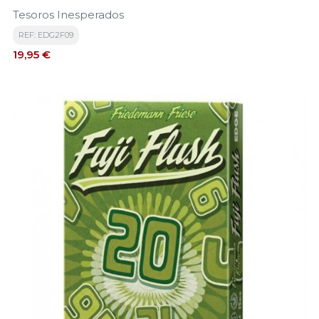
Tesoros Inesperados
REF: EDG2F09
Precio
19,95 €