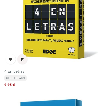


4 En Letras
REF: EEES4L01
Precio
9,95 €