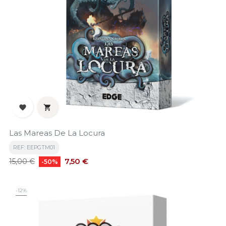


Las Mareas De La Locura
REF: EEPGTM01
Precio
Precio
7,50 €
15,00 €
-50%
base
-12%