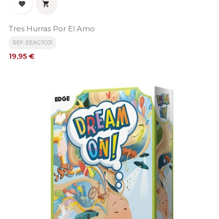


Tres Hurras Por El Amo
REF: EEAGTC01
Precio
19,95 €