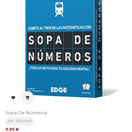


Sopa De Números
REF: EEESSN01
Precio
9,95 €