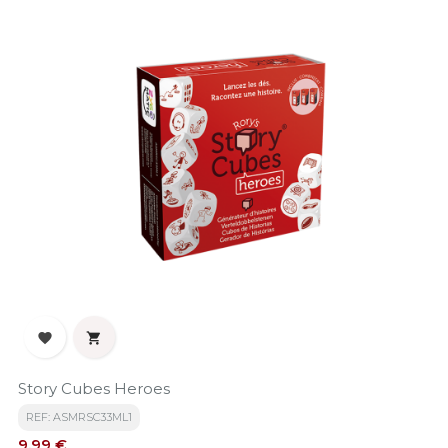


Story Cubes Heroes
REF: ASMRSC33ML1
Precio
9,99 €