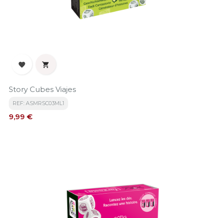


Story Cubes Viajes
REF: ASMRSC03ML1
Precio
9,99 €