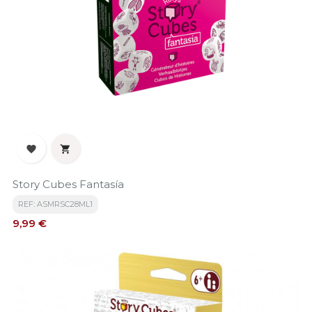


Story Cubes Fantasía
REF: ASMRSC28ML1
Precio
9,99 €