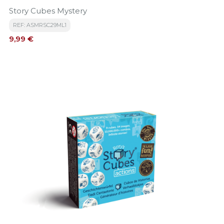
Story Cubes Mystery
REF: ASMRSC29ML1
Precio
9,99 €