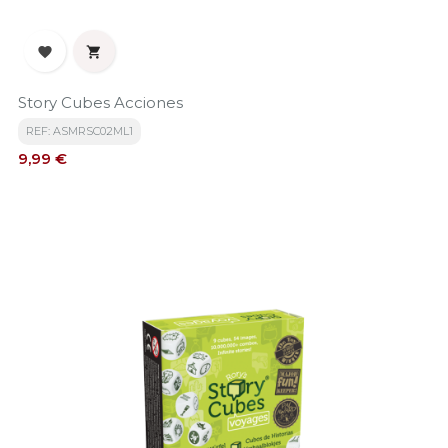


Story Cubes Acciones
REF: ASMRSC02ML1
Precio
9,99 €