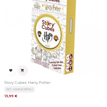


Story Cubes: Harry Potter
REF: ASMRSC307ML1
Precio
13,99 €