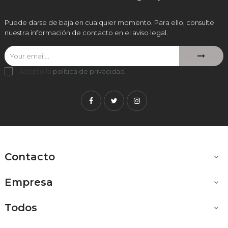
Puede darse de baja en cualquier momento. Para ello, consulte
nuestra información de contacto en el aviso legal.
Acepto la
política de privacidad
.
Facebook
Twitter
Instagram
Contacto

Empresa

Todos
