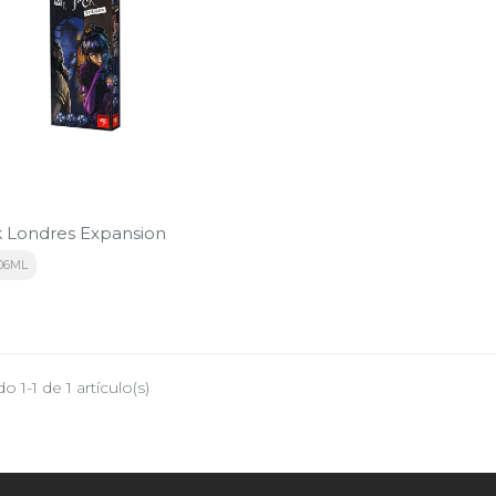
k Londres Expansion
06ML
 1-1 de 1 artículo(s)