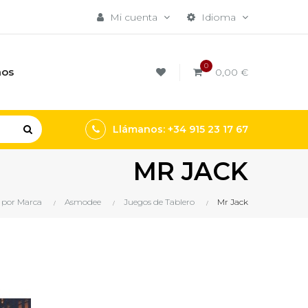
Mi cuenta
Idioma
0
mos
0,00 €
Llámanos: +34 915 23 17 67
MR JACK
 por Marca
Asmodee
Juegos de Tablero
Mr Jack