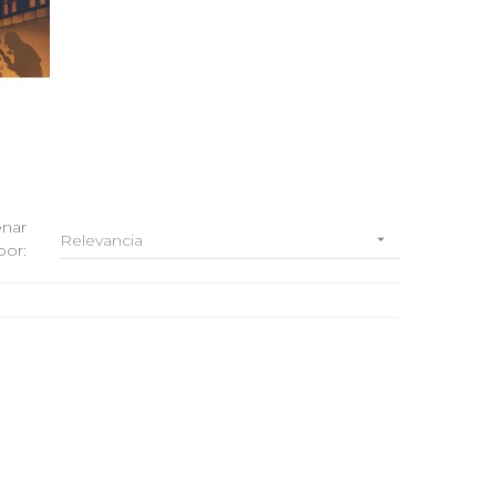
nar
Relevancia

por: