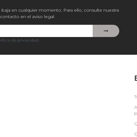
baja en cualquier momento. Para ello, consulte nuestra
contacto en el aviso legal.
lítica de privacidad
.
T
A
p
Q
C