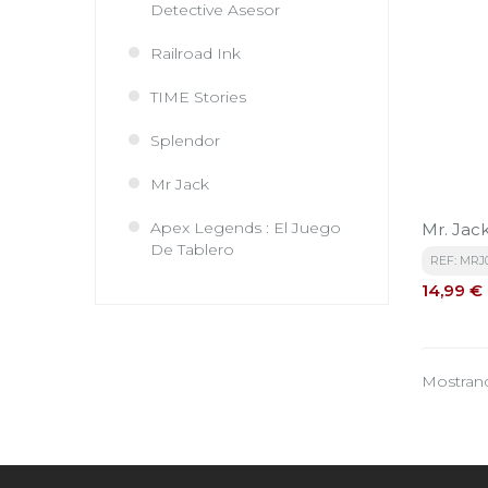
Detective Asesor
Railroad Ink
TIME Stories
Splendor
Mr Jack
Apex Legends : El Juego
Mr. Jac
De Tablero
REF: MRJ
Precio
14,99 €
Mostrando