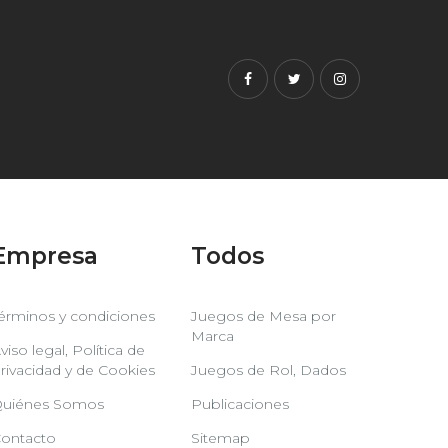
Facebook
Twitter
Instagram
Empresa
Todos
érminos y condiciones
Juegos de Mesa por
Marca
viso legal, Política de
rivacidad y de Cookies
Juegos de Rol, Dados
uiénes Somos
Publicaciones
ontacto
Sitemap