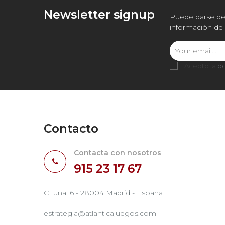
Newsletter signup
Puede darse de 
información de 
Acepto la
po
Contacto
Contacta con nosotros
915 23 17 67
CLuna, 6 - 28004 Madrid - España
estrategia@atlanticajuegos.com