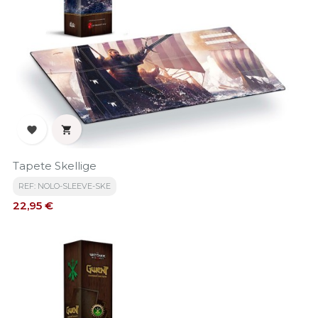


Tapete Skellige
REF: NOLO-SLEEVE-SKE
Precio
22,95 €