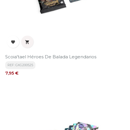


Scoia'tael Héroes De Balada Legendarios
REF: GXG200525
Precio
7,95 €