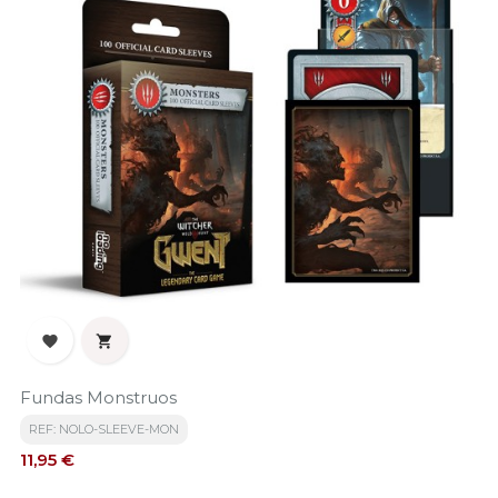


Fundas Monstruos
REF: NOLO-SLEEVE-MON
Precio
11,95 €