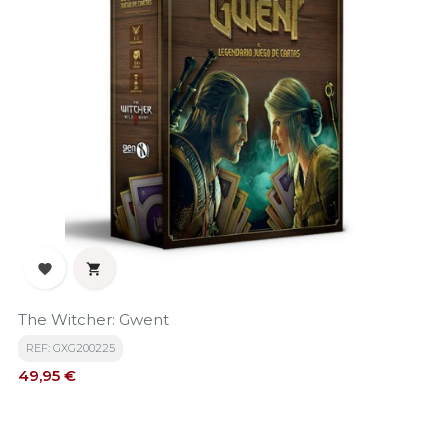


The Witcher: Gwent
REF: GXG200225
Precio
49,95 €