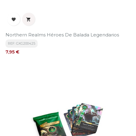


Northern Realms Héroes De Balada Legendarios
REF: GXG200425
Precio
7,95 €