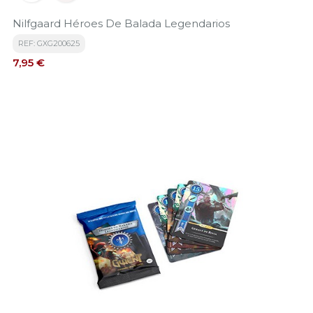
Nilfgaard Héroes De Balada Legendarios
REF: GXG200625
Precio
7,95 €