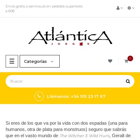
Envío gratis a península en pedidos superiores
a 60€
0
Navegación
☰
Categorías
de
palanca
Llámanos: +34 915 23 17 67
Si eres de los que va por la vida con dos espadas (una para
humanos, otra de plata para monstruos) seguro que sabrás
que en el vasto mundo de
, Geralt de
The Witcher 3: Wild Hunt