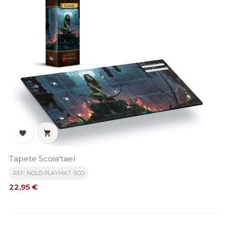


Tapete Scoia'tael
REF: NOLO-PLAYMAT-SCO
Precio
22,95 €