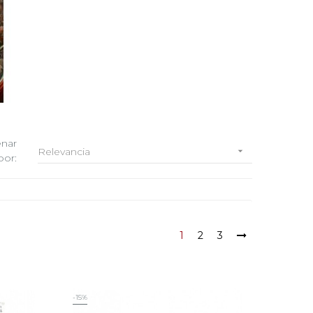
nar
Relevancia

por:
1
2
3
-15%