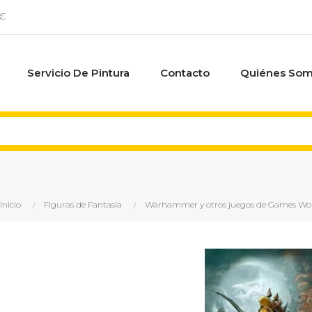
0€
Servicio De Pintura
Contacto
Quiénes So
Inicio
Figuras de Fantasía
Warhammer y otros juegos de Games Wo