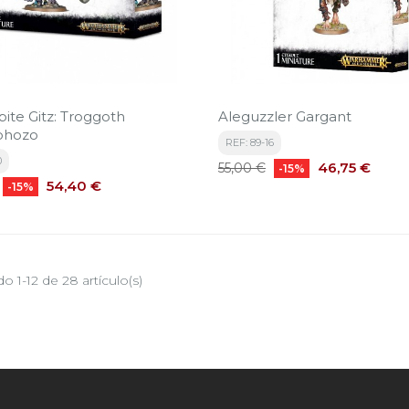
ite Gitz: Troggoth
Aleguzzler Gargant
ohozo
REF: 89-16
0
Precio
Precio
46,75 €
55,00 €
-15%
Precio
base
54,40 €
-15%
o 1-12 de 28 artículo(s)