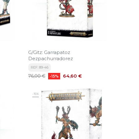
G/Gitz: Garrapatoz
Dezpachurradorez
REF: 89-46
Precio
Precio
64,60 €
76,00 €
-15%
base
-15%