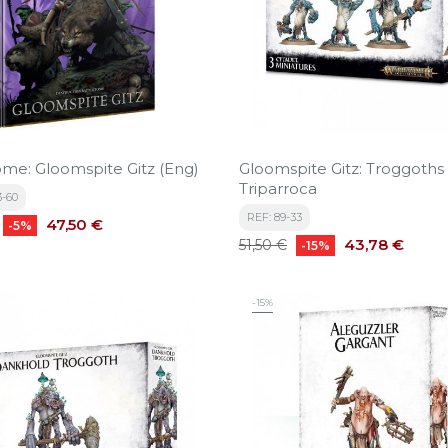
ome: Gloomspite Gitz (Eng)
Gloomspite Gitz: Troggoths
Triparroca
3-60
REF: 89-33
Precio
47,50 €
-5%
Precio
Precio
43,78 €
51,50 €
-15%
base
-15%