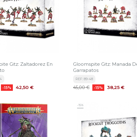
ite Gitz: Zaltadorez En
Gloomspite Gitz: Manada D
to
Garrapatos
44
REF: 89-48
Precio
Precio
Precio
42,50 €
38,25 €
45,00 €
-15%
-15%
base
-15%