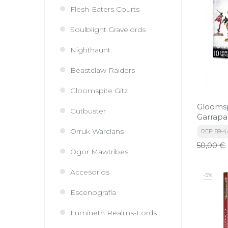
Flesh-Eaters Courts
Soulblight Gravelords
Nighthaunt
Beastclaw Raiders
Gloomspite Gitz
Gloomsp
Gutbuster
Garrapa
Orruk Warclans
REF: 89-
Precio
50,00 €
Ogor Mawtribes
base
Accesorios
-5%
Escenografía
Lumineth Realms-Lords