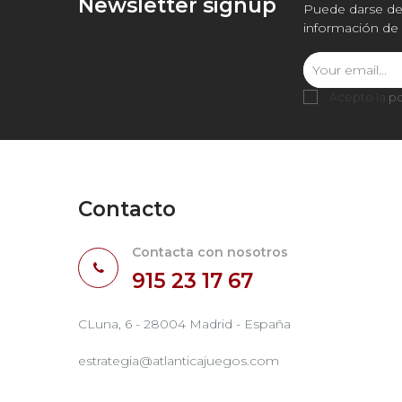
Newsletter signup
Puede darse de 
información de 
Acepto la
po
Contacto
Contacta con nosotros
915 23 17 67
CLuna, 6 - 28004 Madrid - España
estrategia@atlanticajuegos.com