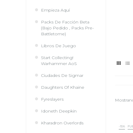
Empieza Aquí
Packs De Facción Beta
(Bajo Pedido , Packs Pre-
Battletome)
Libros De Juego
Start Collecting!
Warhammer AoS
Ciudades De Sigmar
Daughters Of Khaine
Fyreslayers
Mostrand
Idoneth Deepkin
Kharadron Overlords
-15%
FU