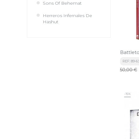
Sons Of Behemat
Herreros Infernales De
Hashut
Battlet
REF: 89-6
Precio
50,00 €
base
-15%