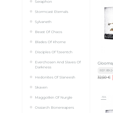
Seraphon
Stormcast Eternals
Sylvaneth
Beast Of Chaos
Blades Of Khorne
Disciples Of Tzeentch
Everchosen And Slaves Of
Gloomspi
Darkness
REF: 89-2
Precio
Hedonites Of Slaneesh
32,50 €
base
Skaven
Maggotkin Of Nurgle
-15%
Ossiarch Bonereapers