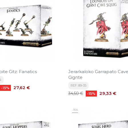
te Gitz: Fanatics
Jerarkaloko Garrapato Cave
Gignte
4
REF: 89-35
Precio
27,62 €
-15%
Precio
Precio
29,33 €
34,50 €
-15%
base
-15%