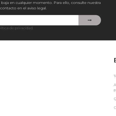
baja en cualquier momento. Para ello, consulte nuestra
contacto en el aviso legal.
lítica de privacidad
.
T
A
p
Q
C