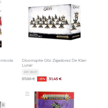
rnicola
Gloomspite Gitz: Zajadorez De Klan
Lunar
REF: 89-07
Precio
Precio
31,45 €
37,00 €
-15%
base
-5%