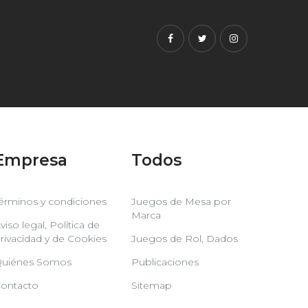
Facebook
Twitter
Instagram
Empresa
Todos
érminos y condiciones
Juegos de Mesa por
Marca
viso legal, Política de
rivacidad y de Cookies
Juegos de Rol, Dados
uiénes Somos
Publicaciones
ontacto
Sitemap