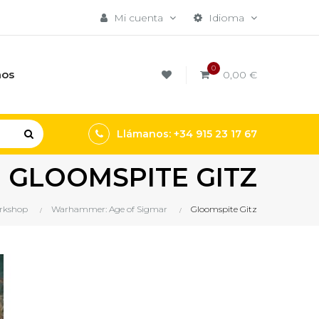
Mi cuenta
Idioma
0
mos
0,00 €
Llámanos: +34 915 23 17 67
GLOOMSPITE GITZ
rkshop
Warhammer: Age of Sigmar
Gloomspite Gitz