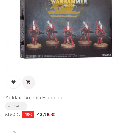


Aeldari: Guardia Espectral
REF: 46-13
Precio
Precio
43,78 €
51,50 €
-15%
base
-15%