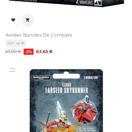


Aeldari: Bipodes De Combate
REF: 46-18
Precio
Precio
63,65 €
67,00 €
-5%
base
-15%