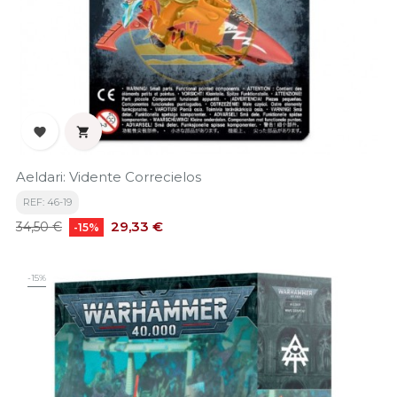


Aeldari: Vidente Correcielos
REF: 46-19
Precio
Precio
29,33 €
34,50 €
-15%
base
-15%