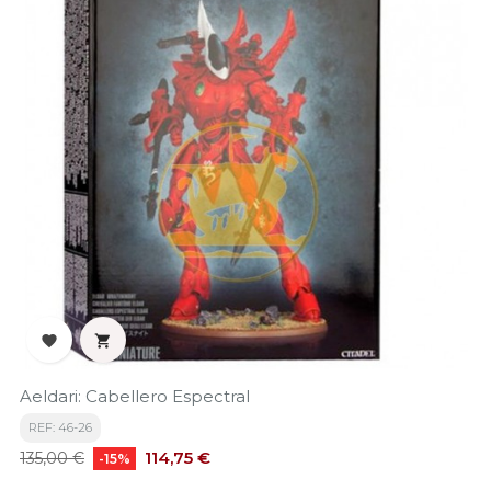


Aeldari: Cabellero Espectral
REF: 46-26
Precio
Precio
114,75 €
135,00 €
-15%
base