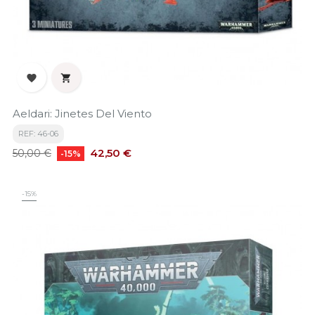


Aeldari: Jinetes Del Viento
REF: 46-06
Precio
Precio
42,50 €
50,00 €
-15%
base
-15%