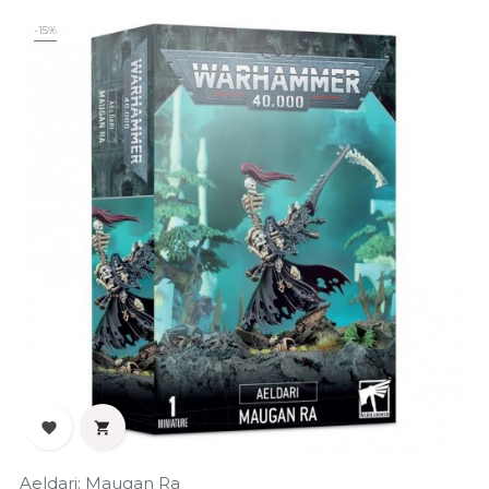
-15%


Aeldari: Maugan Ra