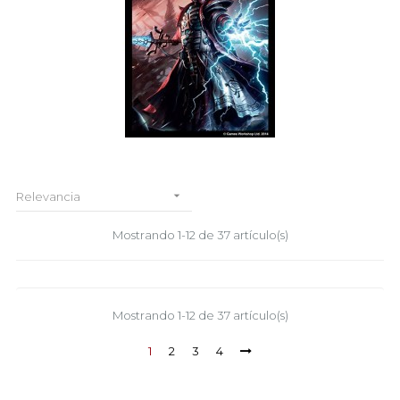

Relevancia
Mostrando 1-12 de 37 artículo(s)
Mostrando 1-12 de 37 artículo(s)
1
2
3
4