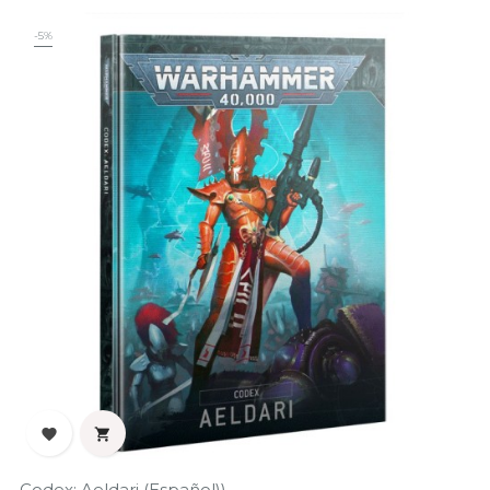
-5%


Codex: Aeldari (Español))