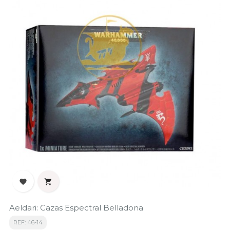


Aeldari: Cazas Espectral Belladona
REF: 46-14