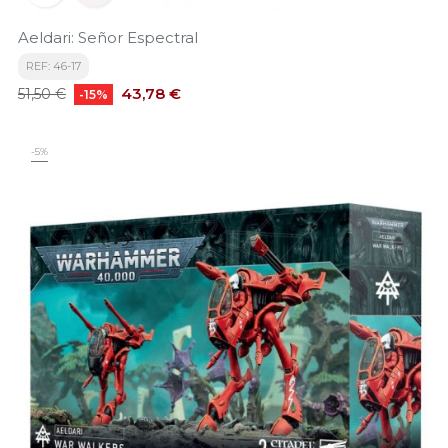
Aeldari: Señor Espectral
REF: 46-17
Precio
Precio
43,78 €
51,50 €
-15%
base
-5%