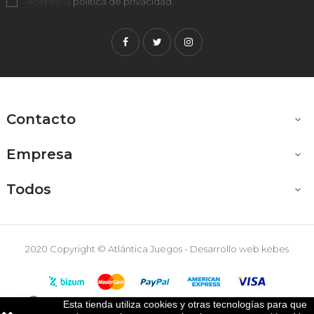
Acepto la
política de privacidad
.
Facebook
Twitter
Instagram
Contacto

Empresa

Todos

2020 Copyright © Atlántica Juegos - Desarrollo web
kebes
Esta tienda utiliza cookies y otras tecnologías para que