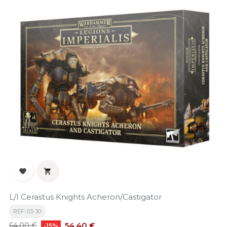


L/I Cerastus Knights Acheron/Castigator
REF: 03-30
Precio
Precio
54,40 €
64,00 €
-15%