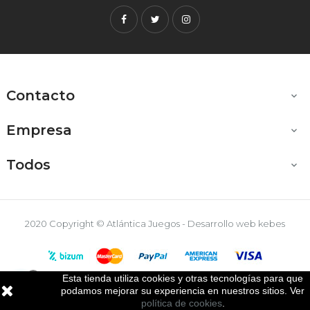
Facebook
Twitter
Instagram
Contacto

Empresa

Todos

2020 Copyright © Atlántica Juegos - Desarrollo web
kebes
Esta tienda utiliza cookies y otras tecnologías para que

podamos mejorar su experiencia en nuestros sitios. Ver
política de cookies
.