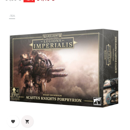
base
-15%

