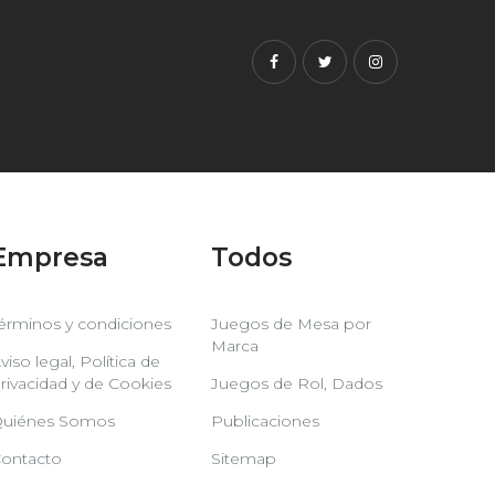
Facebook
Twitter
Instagram
Empresa
Todos
érminos y condiciones
Juegos de Mesa por
Marca
viso legal, Política de
rivacidad y de Cookies
Juegos de Rol, Dados
uiénes Somos
Publicaciones
ontacto
Sitemap