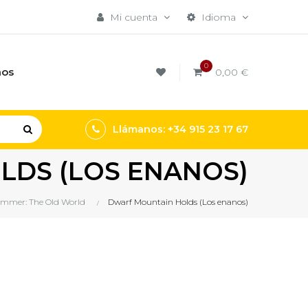
Mi cuenta
Idioma
0
mos
0,00 €
Llámanos: +34 915 23 17 67
LDS (LOS ENANOS)
mmer: The Old World
Dwarf Mountain Holds (Los enanos)