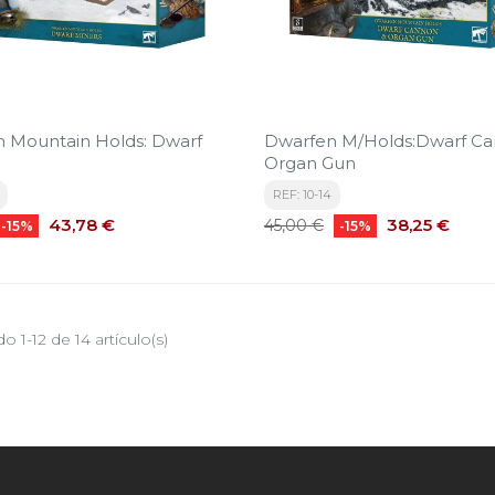
 Mountain Holds: Dwarf
Dwarfen M/Holds:Dwarf Ca
Organ Gun
REF: 10-14
Precio
Precio
Precio
43,78 €
38,25 €
45,00 €
-15%
-15%
base
 1-12 de 14 artículo(s)