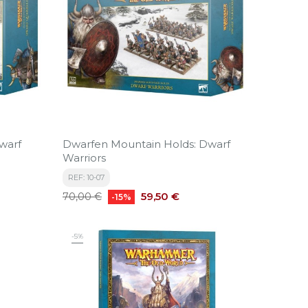
warf
Dwarfen Mountain Holds: Dwarf
Warriors
REF: 10-07
Precio
Precio
59,50 €
70,00 €
-15%
base
-5%