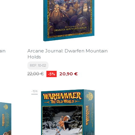
ain
Arcane Journal: Dwarfen Mountain
Holds
REF: 10-02
Precio
Precio
20,90 €
22,00 €
-5%
base
-15%