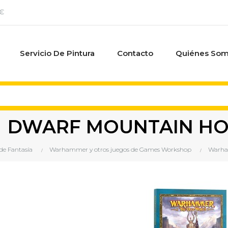
0€
Servicio De Pintura
Contacto
Quiénes So
DWARF MOUNTAIN HO
de Fantasía
Warhammer y otros juegos de Games Workshop
Warha