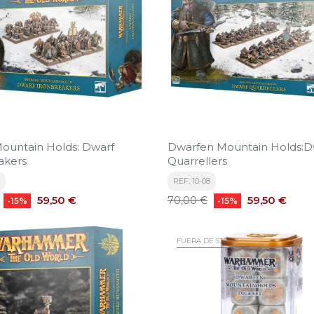
ountain Holds: Dwarf
Dwarfen Mountain Holds:D
akers
Quarrellers
REF: 10-08
Precio
Precio
Precio
59,50 €
59,50 €
70,00 €
-15%
-15%
base
FUERA DE STOCK