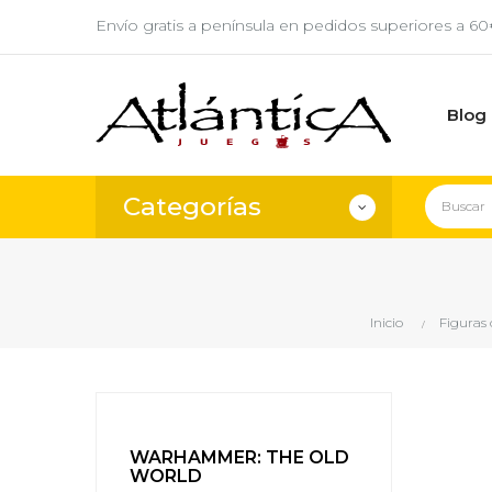
Envío gratis a península en pedidos superiores a 6
Blog
Categorías
Inicio
Figuras 
WARHAMMER: THE OLD
WORLD