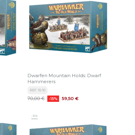
Dwarfen Mountain Holds: Dwarf
Hammerers
REF: 10-10
Precio
Precio
59,50 €
70,00 €
-15%
base
-15%