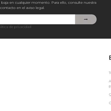
baja en cualquier momento. Para ello, consulte nuestra
contacto en el aviso legal.
lítica de privacidad
.
T
A
p
Q
C