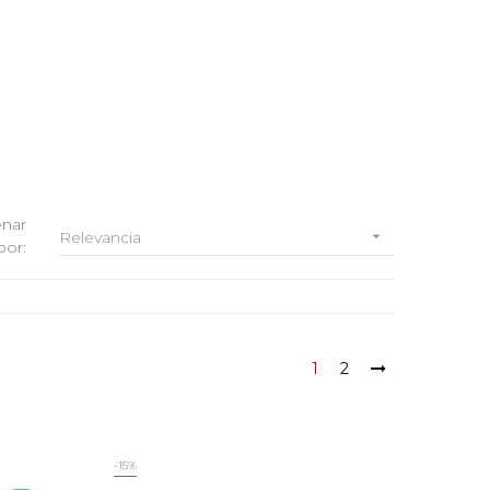
nar
Relevancia

por:
1
2
-15%