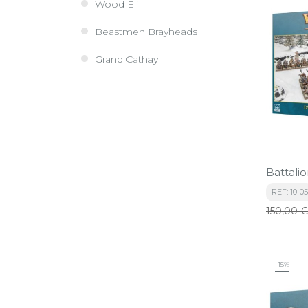
Wood Elf
Beastmen Brayheads
Grand Cathay
Battali
REF: 10-05
Precio
150,00 €
base
-15%