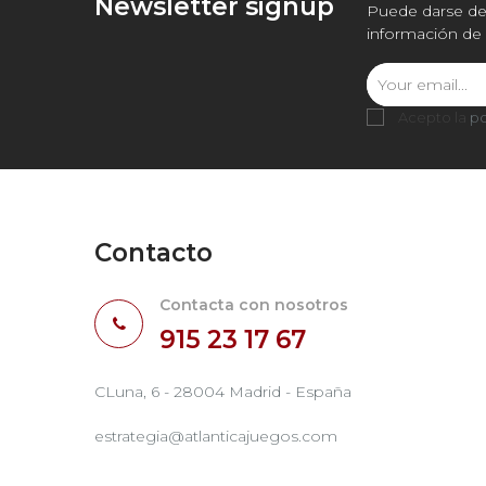
Newsletter signup
Puede darse de 
información de 
Acepto la
po
Contacto
Contacta con nosotros
915 23 17 67
CLuna, 6 - 28004 Madrid - España
estrategia@atlanticajuegos.com