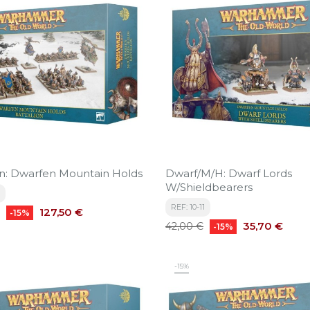
on: Dwarfen Mountain Holds
Dwarf/M/H: Dwarf Lords
W/Shieldbearers
REF: 10-11
Precio
127,50 €
-15%
Precio
Precio
35,70 €
42,00 €
-15%
base
-15%