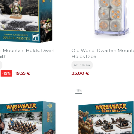
 Mountain Holds: Dwarf
Old World: Dwarfen Mount
ith
Holds Dice
REF: 10-04
Precio
Precio
19,55 €
35,00 €
-15%
-15%