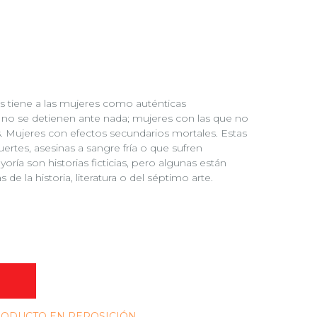
es tiene a las mujeres como auténticas
 no se detienen ante nada; mujeres con las que no
. Mujeres con efectos secundarios mortales. Estas
uertes, asesinas a sangre fría o que sufren
ría son historias ficticias, pero algunas están
e la historia, literatura o del séptimo arte.
O
PRODUCTO EN REPOSICIÓN