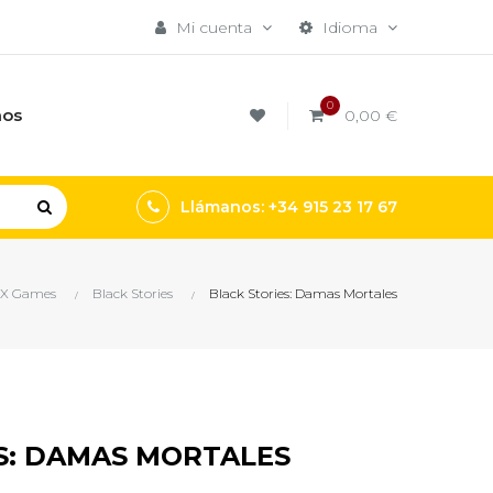
Mi cuenta
Idioma
0
mos
0,00 €
Llámanos: +34 915 23 17 67
 X Games
Black Stories
Black Stories: Damas Mortales
S: DAMAS MORTALES