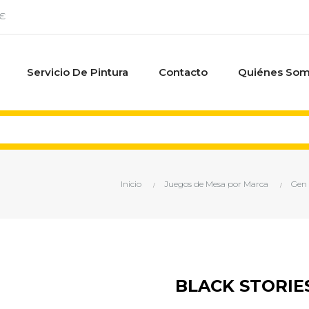
0€
Servicio De Pintura
Contacto
Quiénes So
Inicio
Juegos de Mesa por Marca
Gen
BLACK STORIE