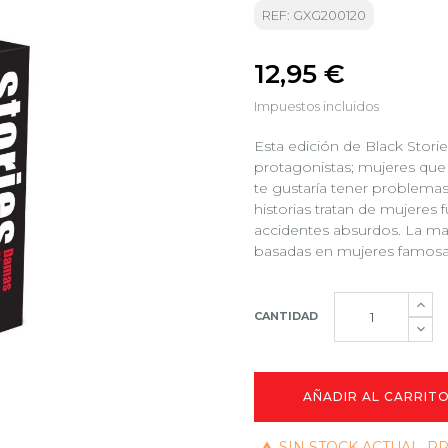
REF: GXG200120
12,95 €
Impuestos incluidos
Esta edición de Black Stori
protagonistas; mujeres que
te gustaría tener problemas
historias tratan de mujeres f
accidentes absurdos. La mayo
basadas en mujeres famosas d
CANTIDAD
AÑADIR AL CARRIT
SIN STOCK ACTUAL, 