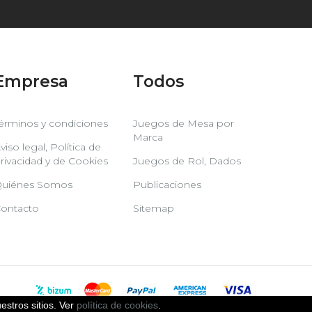
Empresa
Todos
érminos y condiciones
Juegos de Mesa por
Marca
viso legal, Política de
rivacidad y de Cookies
Juegos de Rol, Dados
uiénes Somos
Publicaciones
ontacto
Sitemap
estros sitios. Ver
política de cookies
.