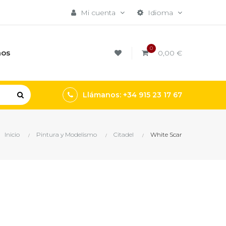
Mi cuenta
Idioma
0
mos
0,00 €
Llámanos: +34 915 23 17 67
Inicio
Pintura y Modelismo
Citadel
White Scar