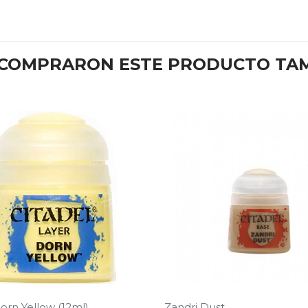
E COMPRARON ESTE PRODUCTO TA
orn Yellow (12ml)
Zandri Dust