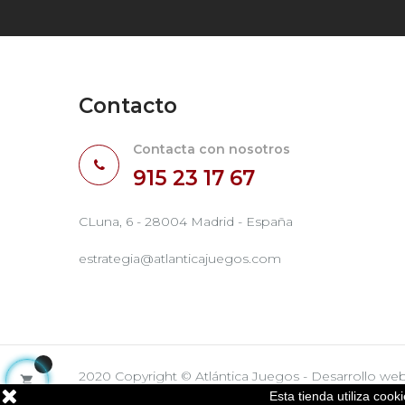
Contacto
Contacta con nosotros
915 23 17 67
CLuna, 6 - 28004 Madrid - España
estrategia@atlanticajuegos.com
2020 Copyright © Atlántica Juegos - Desarrollo we

Esta tienda utiliza coo