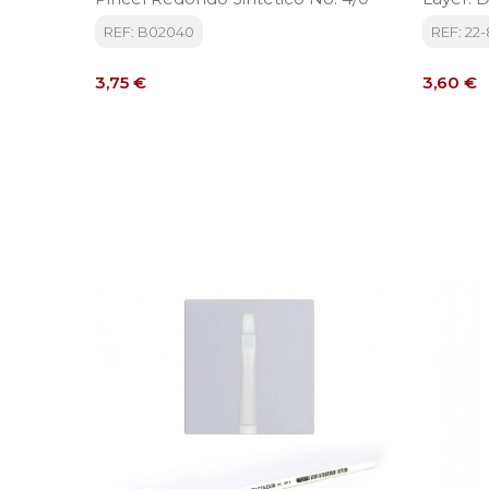
REF: B02040
REF: 22
Precio
Precio
3,75 €
3,60 €