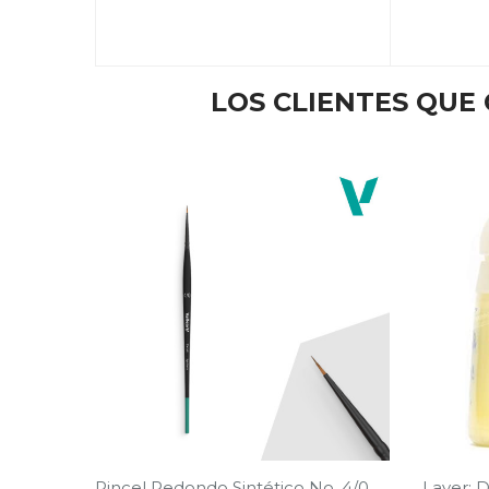
LOS CLIENTES QU
Pincel Redondo Sintético No. 4/0
Layer: D