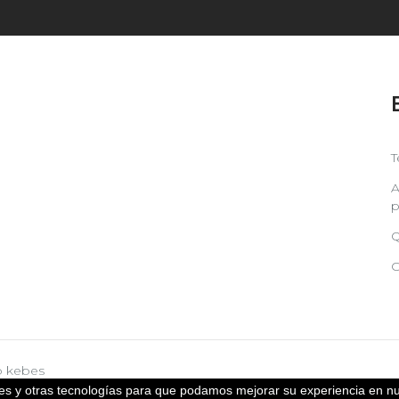
T
A
p
Q
C
b
kebes
kies y otras tecnologías para que podamos mejorar su experiencia en nu