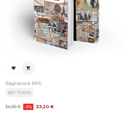


Ragnarock RPG
REF: TT1000
Precio
Precio
33,20 €
34,95 €
-5%
base