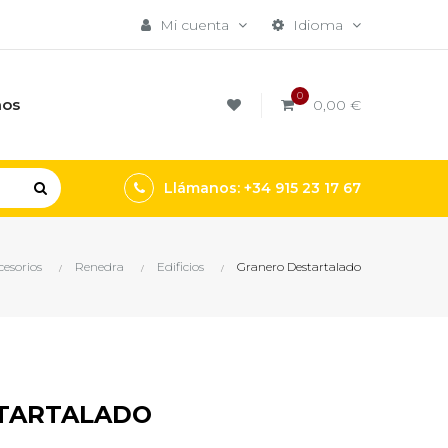
Mi cuenta
Idioma
0
mos
0,00 €
Llámanos: +34 915 23 17 67
cesorios
Renedra
Edificios
Granero Destartalado
TARTALADO