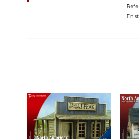
Refe
En s