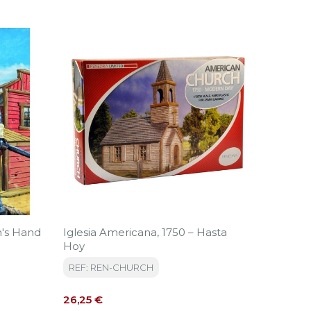
‹
›
n's Hand
Iglesia Americana, 1750 – Hasta
AWW026
Hoy
REF: 
REF: REN-CHURCH
Precio
9,75 €
Precio
26,25 €