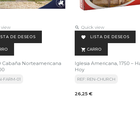
 view
Quick view

ISTA DE DESEOS
LISTA DE DESEOS

RRO
CARRO

O Cabaña Norteamericana
Iglesia Americana, 1750 – H
00
Hoy
N-FARM-01
REF: REN-CHURCH
Precio
26,25 €