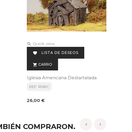
Quick view

LISTA DE DESEOS

CARRO

Iglesia Americana Destartalada
REF: RNRC
Precio
26,00 €
MBIÉN COMPRARON.