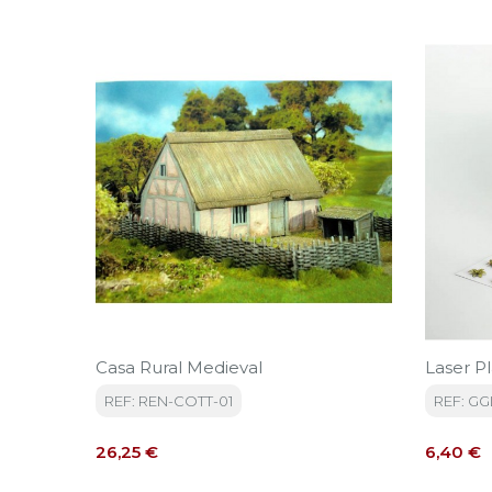
Casa Rural Medieval
Laser P
REF: REN-COTT-01
REF: G
Precio
Precio
26,25 €
6,40 €