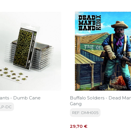
lants - Dumb Cane
Buffalo Soldiers - Dead Ma
Gang
GLP-DC
REF: DMH005
Precio
29,70 €