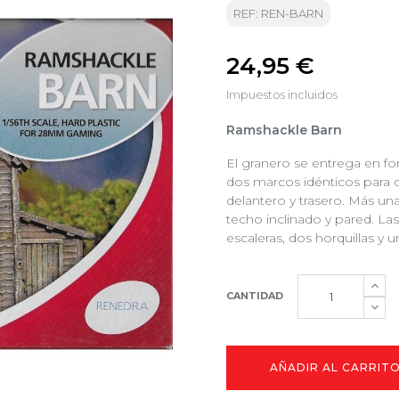
REF: REN-BARN
24,95 €
Impuestos incluidos
Ramshackle Barn
El granero se entrega en for
dos marcos idénticos para co
delantero y trasero. Más una 
techo inclinado y pared. Las
escaleras, dos horquillas y 
CANTIDAD
AÑADIR AL CARRIT