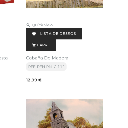
Quick view

LISTA DE DESEOS

CARRO

asta
Cabaña De Madera
REF: REN-RNLC-1-1-1
Precio
12,99 €