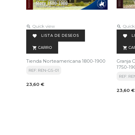
Quick view
Quick


LISTA DE DESEOS
L


CARRO
CA


Tienda Norteamericana 1800-1900
Granja 
1750-19
REF: REN-GS-01
REF: RE
Precio
23,60 €
Precio
23,60 €