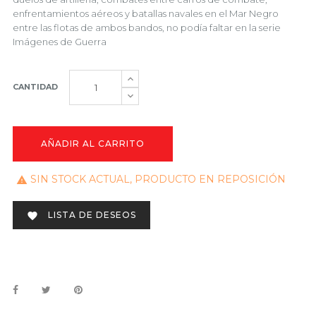
enfrentamientos aéreos y batallas navales en el Mar Negro
entre las flotas de ambos bandos, no podía faltar en la serie
Imágenes de Guerra
CANTIDAD
AÑADIR AL CARRITO
SIN STOCK ACTUAL, PRODUCTO EN REPOSICIÓN

LISTA DE DESEOS
