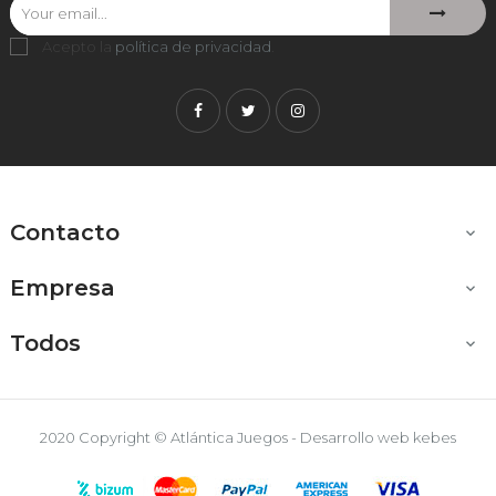
Acepto la
política de privacidad
.
Facebook
Twitter
Instagram
Contacto

Empresa

Todos

2020 Copyright © Atlántica Juegos - Desarrollo web
kebes