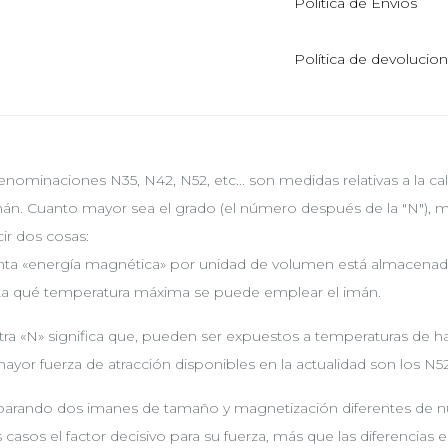
Política de Envíos
Política de devolucio
enominaciones N35, N42, N52, etc... son medidas relativas a la ca
mán. Cuanto mayor sea el grado (el número después de la "N"), m
ir dos cosas:
nta «energía magnética» por unidad de volumen está almacenad
ta qué temperatura máxima se puede emplear el imán.
tra «N» significa que, pueden ser expuestos a temperaturas de 
ayor fuerza de atracción disponibles en la actualidad son los N52
rando dos imanes de tamaño y magnetización diferentes de nue
s casos el factor decisivo para su fuerza, más que las diferencias