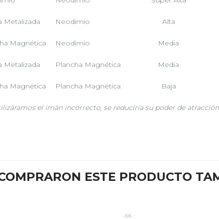
imio
Neodimio
Súper Alta
 Metalizada
Neodimio
Alta
ha Magnética
Neodimio
Media
 Metalizada
Plancha Magnética
Media
ha Magnética
Plancha Magnética
Baja
tilizáramos el imán incorrecto, se reduciría su poder de atracción 
E COMPRARON ESTE PRODUCTO TA
-5%