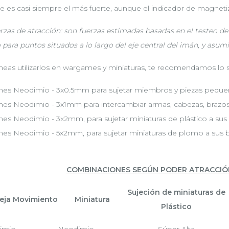
e es casi siempre el más fuerte, aunque el indicador de magnet
erzas de atracción: son fuerzas estimadas basadas en el testeo d
o para puntos situados a lo largo del eje central del imán, y asum
aneas utilizarlos en wargames y miniaturas, te recomendamos lo s
nes Neodimio - 3x0.5mm para sujetar miembros y piezas peque
nes Neodimio - 3x1mm para intercambiar armas, cabezas, brazos, 
nes Neodimio - 3x2mm, para sujetar miniaturas de plástico a sus
nes Neodimio - 5x2mm, para sujetar miniaturas de plomo a sus 
COMBINACIONES SEGÚN PODER ATRACCIÓ
Sujeción de miniaturas de
eja Movimiento
Miniatura
Plástico