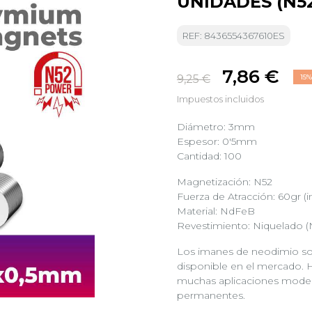
UNIDADES (N5
REF: 8436554367610ES
7,86 €
9,25 €
15
Impuestos incluidos
Diámetro: 3mm
Espesor: 0'5mm
Cantidad: 100
Magnetización: N52
Fuerza de Atracción: 60gr (
Material: NdFeB
Revestimiento: Niquelado (
Los imanes de neodimio so
disponible en el mercado. 
muchas aplicaciones moder
permanentes.