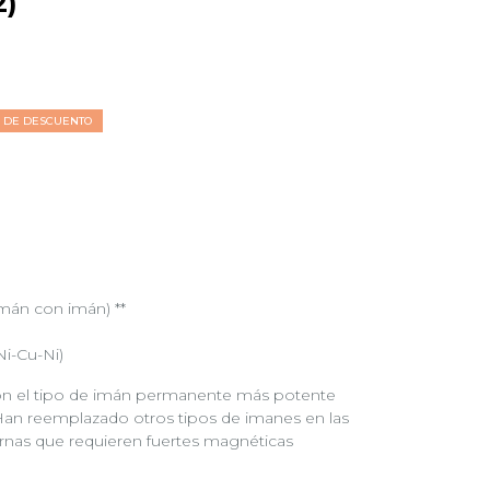
2)
% DE DESCUENTO
imán con imán) **
Ni-Cu-Ni)
n el tipo de imán permanente más potente
Han reemplazado otros tipos de imanes en las
nas que requieren fuertes magnéticas