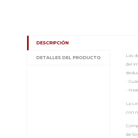
DESCRIPCIÓN
Las d
DETALLES DEL PRODUCTO
del i
deduc
- Cuá
- Has
La Le
con m
Compa
de lo