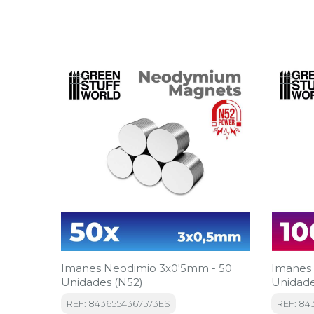
-15%
-15%
Imanes Neodimio 3x0'5mm - 50
Imanes 
Unidades (N52)
Unidade
REF: 8436554367573ES
REF: 84