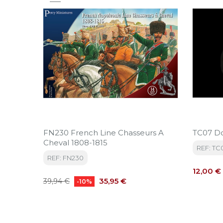
FN230 French Line Chasseurs A
TC07 D
Cheval 1808-1815
REF: TC
REF: FN230
Precio
12,00 €
Precio
Precio
35,95 €
39,94 €
-10%
base