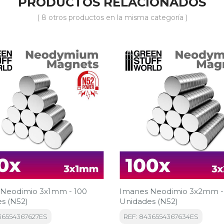
PRODUCTOS RELACIONADOS
( 8 otros productos en la misma categoría )
-15%
Neodimio 3x1mm - 100
Imanes Neodimio 3x2mm -
s (N52)
Unidades (N52)
36554367627ES
REF: 8436554367634ES