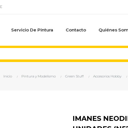
0€
Servicio De Pintura
Contacto
Quiénes So
Inicio
Pintura y Modelismo
Green Stuff
Accesorios Hobby
IMANES NEODIM