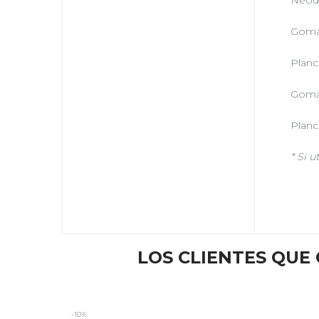
Neod
Goma
Planc
Goma
Planc
* Si u
LOS CLIENTES QU
-10%