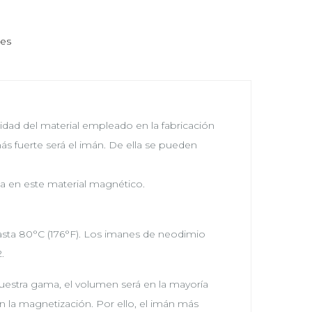
nes
lidad del material empleado en la fabricación
ás fuerte será el imán. De ella se pueden
a en este material magnético.
hasta 80°C (176°F). Los imanes de neodimio
.
stra gama, el volumen será en la mayoría
 en la magnetización. Por ello, el imán más