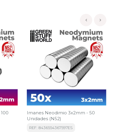
‹
›
-15%
-15%
 100
Imanes Neodimio 3x2mm - 50
Imanes
Unidades (N52)
Unidad
REF: 8436554367597ES
REF: 8