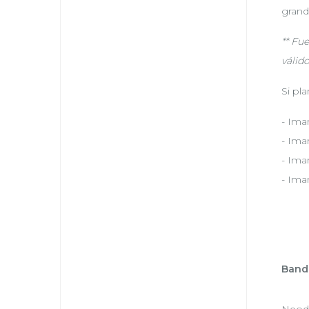
grand
** Fu
válid
Si pl
- Ima
- Ima
- Ima
- Ima
Band