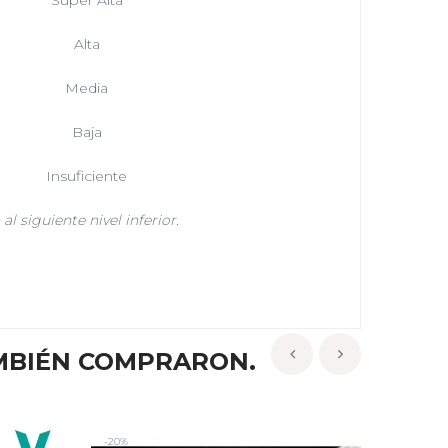
Súper Alta
Alta
Media
Baja
Insuficiente
al siguiente nivel inferior.
MBIÉN COMPRARON.
‹
›
-20%
-10%