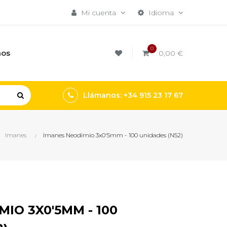
Mi cuenta
Idioma
0
mos
0,00 €
Llámanos: +34 915 23 17 67
Imanes
Imanes Neodimio 3x0'5mm - 100 unidades (N52)
IO 3X0'5MM - 100