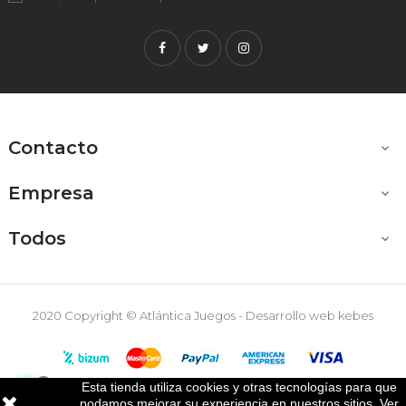
Facebook
Twitter
Instagram
Contacto

Empresa

Todos

2020 Copyright © Atlántica Juegos - Desarrollo web
kebes
Esta tienda utiliza cookies y otras tecnologías para que

podamos mejorar su experiencia en nuestros sitios. Ver