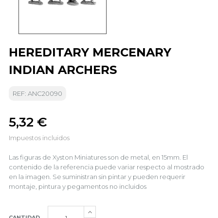
HEREDITARY MERCENARY
INDIAN ARCHERS
REF: ANC20090
5,32 €
Impuestos incluidos
Las figuras de Xyston Miniatures son de metal, en 15mm. El
contenido de la referencia puede variar respecto al mostrado
en la imagen. Se suministran sin pintar y pueden requerir
montaje, pintura y pegamentos no incluidos
CANTIDAD