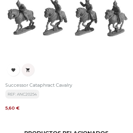


Successor Cataphract Cavalry
REF: ANC20254
Precio
5,60 €