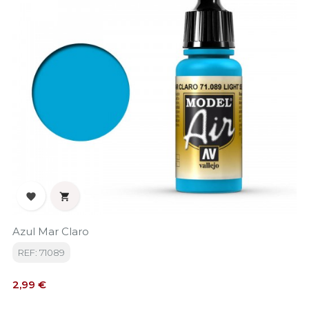


Azul Mar Claro
REF: 71089
Precio
2,99 €