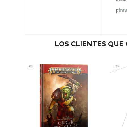
pint
LOS CLIENTES QU
-5%
-10%