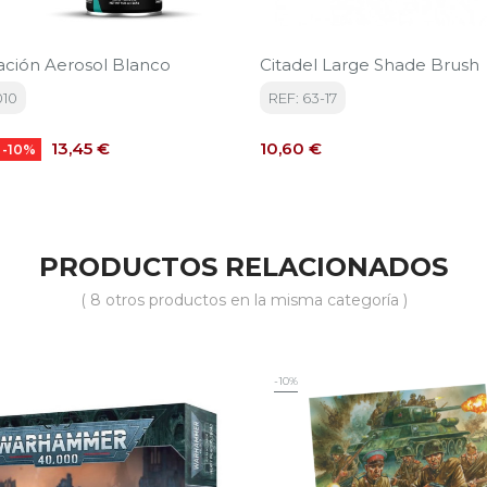
ción Aerosol Blanco
Citadel Large Shade Brush
010
REF: 63-17
Precio
Precio
13,45 €
10,60 €
-10%
PRODUCTOS RELACIONADOS
( 8 otros productos en la misma categoría )
-10%