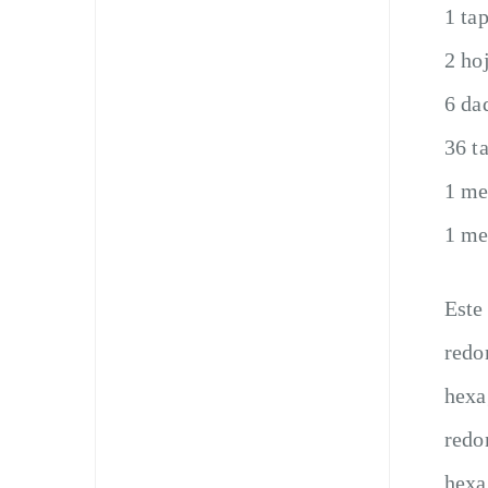
1 ta
2 ho
6 da
36 t
1 me
1 me
Este
redo
hexa
redo
hexa