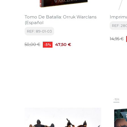
Tomo De Batalla: Orruk Warclans
Imprima
(Español
REF: 28
REF: 89-01-03
Precio
14,95 €
Precio
Precio
base
47,50 €
50,00 €
-5%
base
-15%