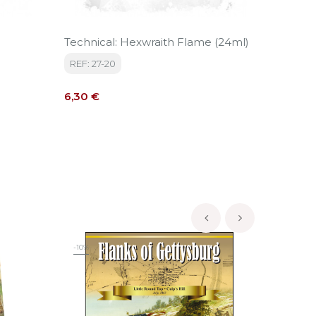
Technical: Hexwraith Flame (24ml)
Citadel
REF: 27-20
REF: 63
Precio
Precio
6,30 €
7,00 €
‹
›
-10%