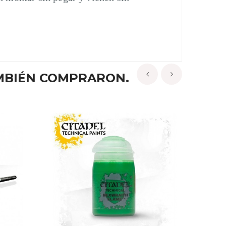
MBIÉN COMPRARON.
‹
›