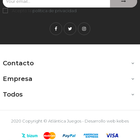
Acepto la
política de privacidad
.
Facebook
Twitter
Instagram
Contacto

Empresa

Todos

2020 Copyright © Atlántica Juegos - Desarrollo web
kebes