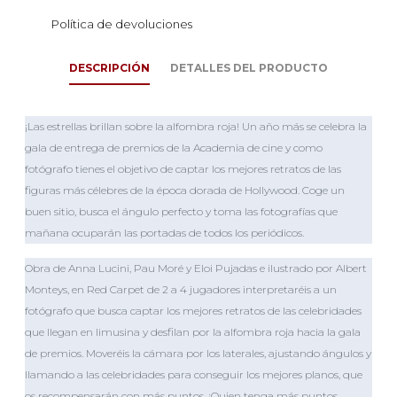
Política de devoluciones
DESCRIPCIÓN
DETALLES DEL PRODUCTO
¡Las estrellas brillan sobre la alfombra roja! Un año más se celebra la
gala de entrega de premios de la Academia de cine y como
fotógrafo tienes el objetivo de captar los mejores retratos de las
figuras más célebres de la época dorada de Hollywood. Coge un
buen sitio, busca el ángulo perfecto y toma las fotografías que
mañana ocuparán las portadas de todos los periódicos.
Obra de Anna Lucini, Pau Moré y Eloi Pujadas e ilustrado por Albert
Monteys, en Red Carpet de 2 a 4 jugadores interpretaréis a un
fotógrafo que busca captar los mejores retratos de las celebridades
que llegan en limusina y desfilan por la alfombra roja hacia la gala
de premios. Moveréis la cámara por los laterales, ajustando ángulos y
llamando a las celebridades para conseguir los mejores planos, que
os recompensarán con más puntos. ¡Quien tenga más puntos