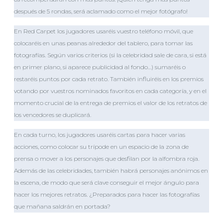
después de 5 rondas, será aclamado como el mejor fotógrafo!
En Red Carpet los jugadores usaréis vuestro teléfono móvil, que
colocaréis en unas peanas alrededor del tablero, para tomar las
fotografías. Según varios criterios (si la celebridad sale de cara, si está
en primer plano, si aparece publicidad al fondo…) sumaréis o
restaréis puntos por cada retrato. También influiréis en los premios
votando por vuestros nominados favoritos en cada categoría, y en el
momento crucial de la entrega de premios el valor de los retratos de
los vencedores se duplicará.
En cada turno, los jugadores usaréis cartas para hacer varias
acciones, como colocar su trípode en un espacio de la zona de
prensa o mover a los personajes que desfilan por la alfombra roja.
Además de las celebridades, también habrá personajes anónimos en
la escena, de modo que será clave conseguir el mejor ángulo para
hacer los mejores retratos. ¿Preparados para hacer las fotografías
que mañana saldrán en portada?