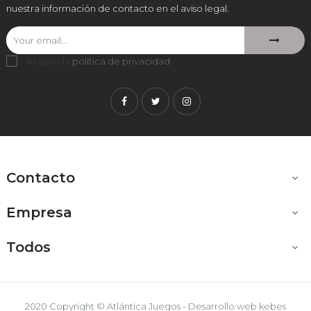
nuestra información de contacto en el aviso legal.
Acepto la
política de privacidad
.
Facebook
Twitter
Instagram
Contacto

Empresa

Todos

2020 Copyright © Atlántica Juegos - Desarrollo web
kebes