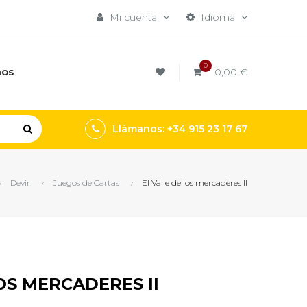
Mi cuenta
Idioma
0
mos
0,00 €
Llámanos: +34 915 23 17 67
Devir
Juegos de Cartas
El Valle de los mercaderes II
OS MERCADERES II