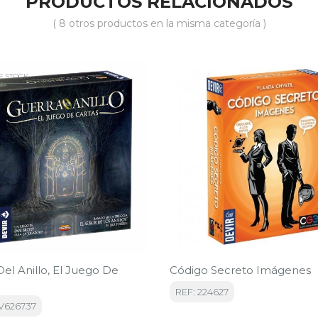
PRODUCTOS RELACIONADOS
( 8 otros productos en la misma categoría )
E STOCK
el Anillo, El Juego De
Código Secreto Imágenes
REF: 224627
V626737