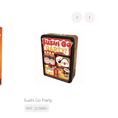
‹
›
Sushi Go Party
Ciudad
REF: 223880
REF: D