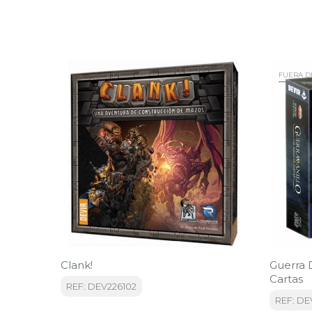
FUERA D
Clank!
Guerra D
Cartas
REF: DEV226102
REF: DE