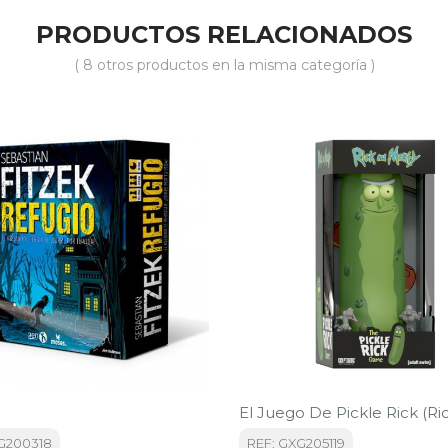
PRODUCTOS RELACIONADOS
( 8 otros productos en la misma categoría )
El Juego De Pickle Rick (Rick
G200318
REF: GXG205119