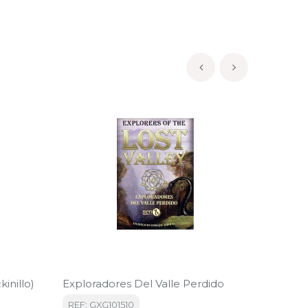
‹
›
inillo)
Exploradores Del Valle Perdido
The Wit
REF: GXG101510
REF: GX