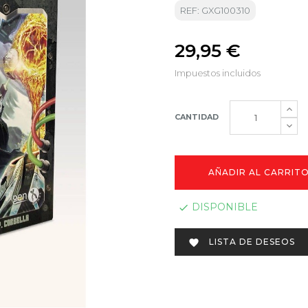
REF: GXG100310
29,95 €
Impuestos incluidos
CANTIDAD
AÑADIR AL CARRIT
DISPONIBLE

LISTA DE DESEOS
