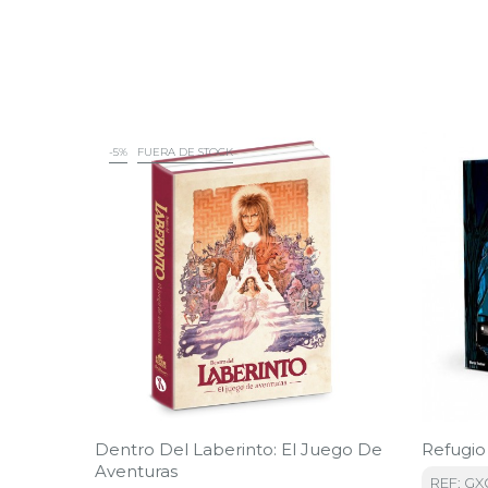
-5%
FUERA DE STOCK
Dentro Del Laberinto: El Juego De
Refugio
Aventuras
REF: GX