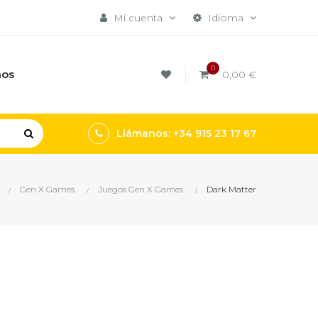
Mi cuenta
Idioma
0
mos
0,00 €
Llámanos: +34 915 23 17 67
Gen X Games
Juegos Gen X Games
Dark Matter