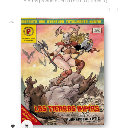
( 8 otros productos en la misma categoría )
‹
›
-5%

