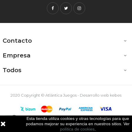
Facebook
Twitter
Instagram
Contacto

Empresa

Todos

2020 Copyright © Atlántica Juegos - Desarrollo web
kebes
Esta tienda utiliza cookies y otras tecnologías para que

podamos mejorar su experiencia en nuestros sitios. Ver
política de cookies
.