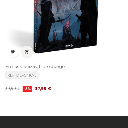


En Las Cenizas, Libro Juego
REF: DEV941675
Precio
Precio
37,99 €
39,99 €
-5%
base