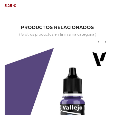
Precio
5,25 €
PRODUCTOS RELACIONADOS
( 8 otros productos en la misma categoría )
‹
›