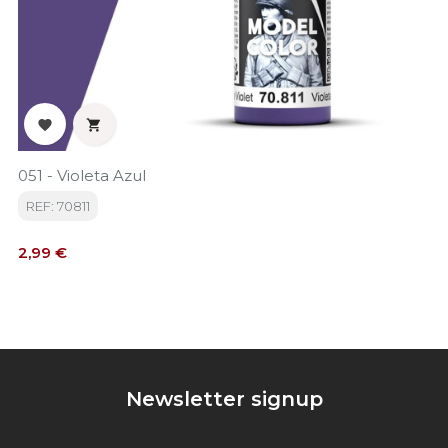


051 - Violeta Azul
REF: 70811
Precio
2,99 €
Newsletter signup