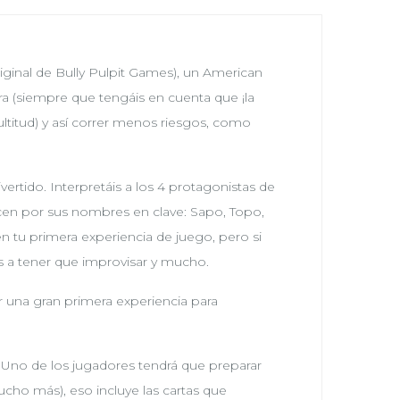
riginal de Bully Pulpit Games), un American
ra (siempre que tengáis en cuenta que ¡la
ultitud) y así correr menos riesgos, como
vertido. Interpretáis a los 4 protagonistas de
ocen por sus nombres en clave: Sapo, Topo,
n tu primera experiencia de juego, pero si
vais a tener que improvisar y mucho.
r una gran primera experiencia para
Uno de los jugadores tendrá que preparar
ucho más), eso incluye las cartas que