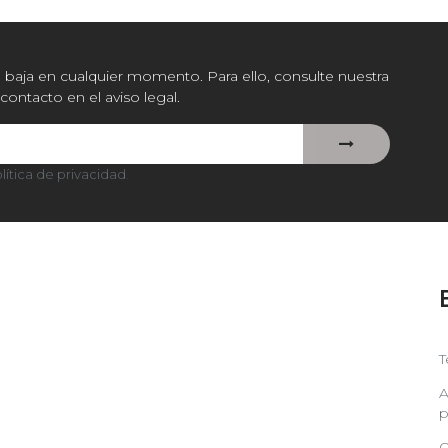
baja en cualquier momento. Para ello, consulte nuestra
contacto en el aviso legal.
lítica de privacidad
.
T
A
p
Q