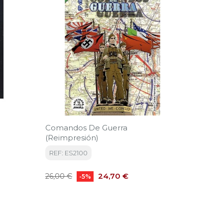
Comandos De Guerra
A Trav
(Reimpresión)
Kâlada
REF: ES2100
REF: O
Precio
Precio
Precio
24,70 €
26,00 €
15,00 €
-5%
base
base