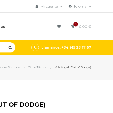
Mi cuenta
Idioma
0
mos
0,00 €
Llámanos: +34 915 23 17 67
iones Sombra
Otros Titulos
¡A la fuga! (Out of Dodge)
OUT OF DODGE)