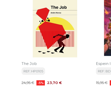
The Job
Espein I
REF: HP0105
REF: BD
Precio
Precio
Precio
23,70 €
24,95 €
15,95 €
-5%
base
base