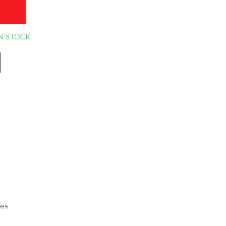
O
N STOCK
nes