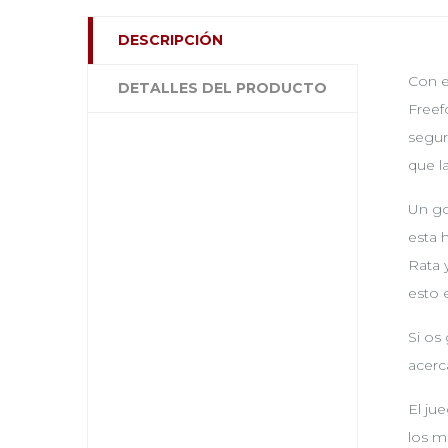
DESCRIPCIÓN
Con e
DETALLES DEL PRODUCTO
Freef
segur
que l
Un go
esta 
Rata 
esto 
Si os
acerca
El ju
los m