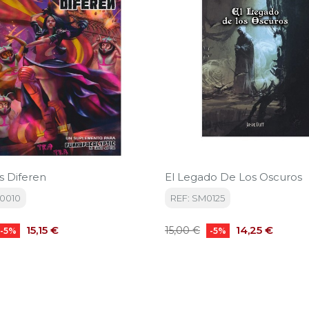
s Diferen
El Legado De Los Oscuros
0010
REF: SM0125
Precio
Precio
Precio
15,15 €
14,25 €
15,00 €
-5%
-5%
base