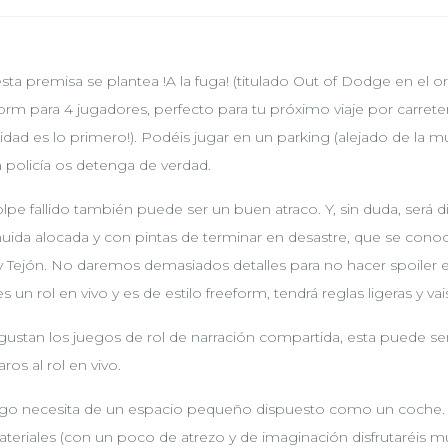
sta premisa se plantea !A la fuga! (titulado Out of Dodge en el o
orm para 4 jugadores, perfecto para tu próximo viaje por carrete
idad es lo primero!). Podéis jugar en un parking (alejado de la m
a policía os detenga de verdad.
lpe fallido también puede ser un buen atraco. Y, sin duda, será di
huida alocada y con pintas de terminar en desastre, que se con
y Tejón. No daremos demasiados detalles para no hacer spoiler e
es un rol en vivo y es de estilo freeform, tendrá reglas ligeras y 
 gustan los juegos de rol de narración compartida, esta puede se
ros al rol en vivo.
ego necesita de un espacio pequeño dispuesto como un coche. 
ateriales (con un poco de atrezo y de imaginación disfrutaréis m