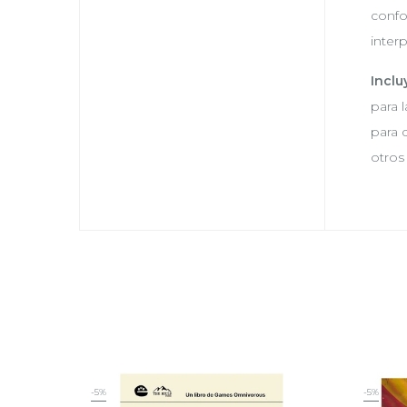
confo
inter
Inclu
para 
para 
otros
-5%
-5%