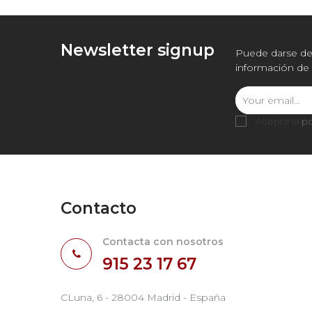
Newsletter signup
Puede darse de 
información de 
Acepto la
po
Contacto
Contacta con nosotros
915 23 17 67
CLuna, 6 - 28004 Madrid - España