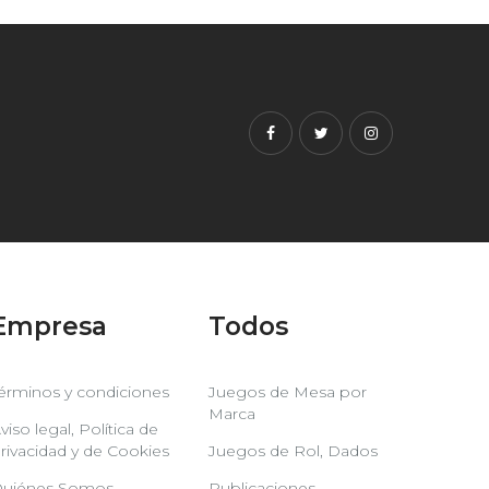
Facebook
Twitter
Instagram
Empresa
Todos
érminos y condiciones
Juegos de Mesa por
Marca
viso legal, Política de
rivacidad y de Cookies
Juegos de Rol, Dados
uiénes Somos
Publicaciones