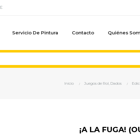
0€
Servicio De Pintura
Contacto
Quiénes So
Inicio
Juegos de Rol, Dados
Edic
¡A LA FUGA! (